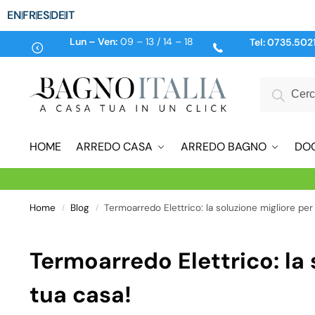
EN
FR
ES
DE
IT
Lun – Ven:
09 – 13 / 14 – 18
Tel:
0735.502
HOME
ARREDO CASA
ARREDO BAGNO
DO
Home
Blog
Termoarredo Elettrico: la soluzione migliore per 
/
/
Termoarredo Elettrico: la 
tua casa!