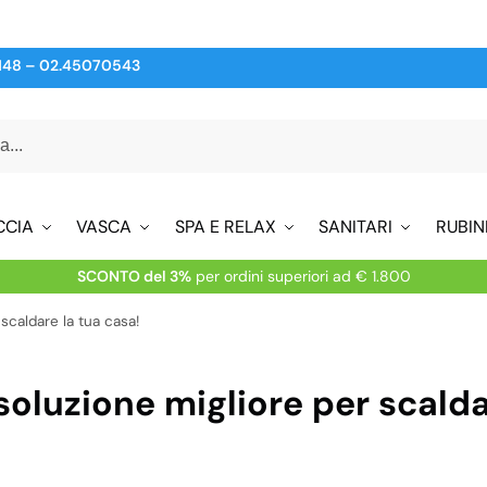
148
–
02.45070543
CCIA
VASCA
SPA E RELAX
SANITARI
RUBIN
SCONTO del 3%
per ordini superiori ad € 1.800
scaldare la tua casa!
soluzione migliore per scalda