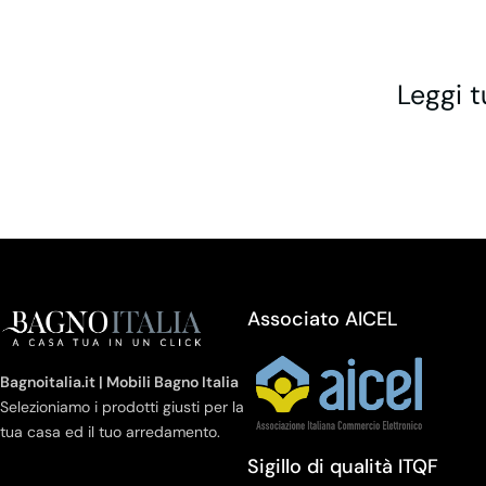
Leggi t
Associato AICEL
Bagnoitalia.it | Mobili Bagno Italia
Selezioniamo i prodotti giusti per la
tua casa ed il tuo arredamento.
Sigillo di qualità ITQF