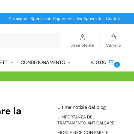
Chi siamo
Spedizioni
Pagamenti
Iva Agevolata
Contatti
Cerca
Area utente
Carrello
ETTI
CONDIZIONAMENTO
€
0,00
0
Ultime notizie dal blog
re la
L’IMPORTANZA DEL
TRATTAMENTO ANTICALCARE
MOBILE NICK CON PARETE