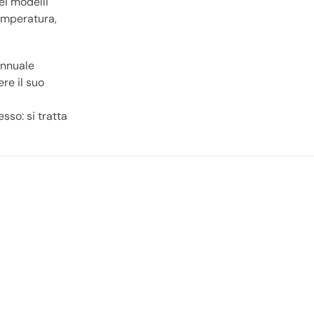
ei modelli
temperatura,
annuale
re il suo
sso: si tratta