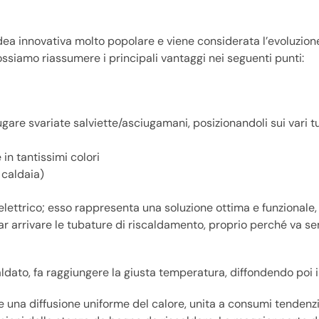
dea innovativa molto popolare e viene considerata l’evoluzion
ossiamo riassumere i principali vantaggi nei seguenti punti:
re svariate salviette/asciugamani, posizionandoli sui vari tu
n tantissimi colori
 caldaia)
elettrico; esso rappresenta una soluzione ottima e funzionale,
far arrivare le tubature di riscaldamento, proprio perché va 
ldato, fa raggiungere la giusta temperatura, diffondendo poi il
e una diffusione uniforme del calore, unita a consumi tenden