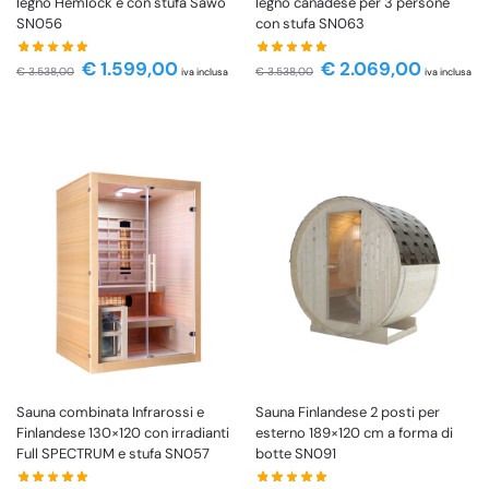
legno Hemlock e con stufa Sawo
legno canadese per 3 persone
SN056
con stufa SN063
€
1.599,00
€
2.069,00
€
3.538,00
€
3.538,00
iva inclusa
iva inclusa
Sauna combinata Infrarossi e
Sauna Finlandese 2 posti per
Finlandese 130×120 con irradianti
esterno 189×120 cm a forma di
Full SPECTRUM e stufa SN057
botte SN091