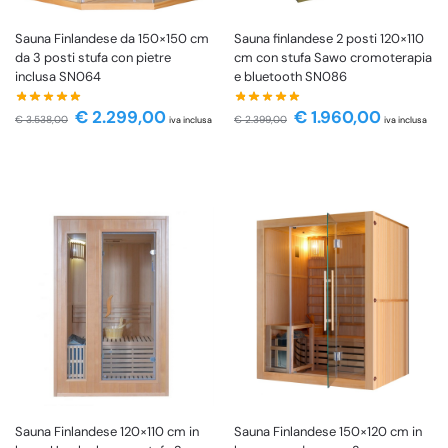
Sauna Finlandese da 150×150 cm
Sauna finlandese 2 posti 120×110
da 3 posti stufa con pietre
cm con stufa Sawo cromoterapia
inclusa SN064
e bluetooth SN086
€
2.299,00
€
1.960,00
€
3.538,00
€
2.399,00
iva inclusa
iva inclusa
Sauna Finlandese 120×110 cm in
Sauna Finlandese 150×120 cm in