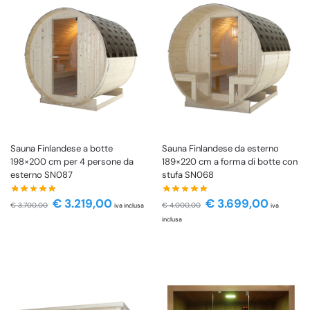
Sauna Finlandese a botte
Sauna Finlandese da esterno
198×200 cm per 4 persone da
189×220 cm a forma di botte con
esterno SN087
stufa SN068
€
3.219,00
€
3.699,00
€
3.700,00
€
4.000,00
iva inclusa
iva
inclusa