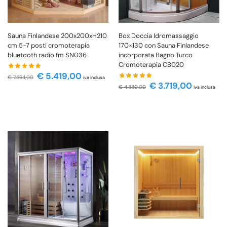
Sauna Finlandese 200x200xH210
Box Doccia Idromassaggio
cm 5-7 posti cromoterapia
170×130 con Sauna Finlandese
bluetooth radio fm SN036
incorporata Bagno Turco
Cromoterapia CB020
€
5.419,00
€
7.564,00
iva inclusa
€
3.719,00
€
4.880,00
iva inclusa