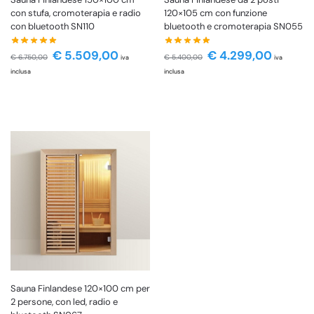
con stufa, cromoterapia e radio
120×105 cm con funzione
con bluetooth SN110
bluetooth e cromoterapia SN055
€
5.509,00
€
4.299,00
€
6.750,00
€
5.400,00
iva
iva
inclusa
inclusa
Sauna Finlandese 120×100 cm per
2 persone, con led, radio e