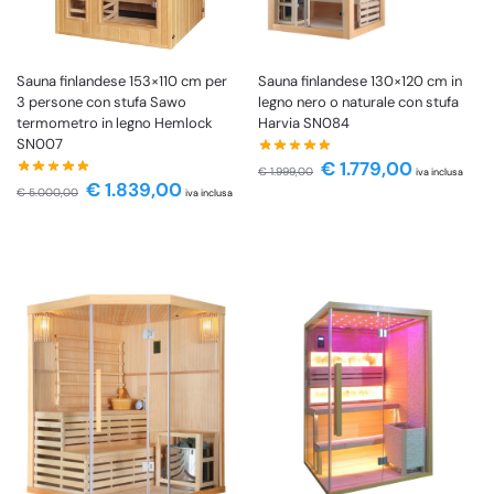
Sauna finlandese 153×110 cm per
Sauna finlandese 130×120 cm in
3 persone con stufa Sawo
legno nero o naturale con stufa
termometro in legno Hemlock
Harvia SN084
SN007
€
1.779,00
€
1.999,00
iva inclusa
€
1.839,00
€
5.000,00
iva inclusa