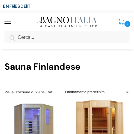
EN
FR
ES
DE
IT
0
Cerca
SCONTO del 3%
per ordini superiori ad € 1.800
Home
Spa e Relax
Sauna Finlandese
/
/
Sauna Finlandese
Visualizzazione di 29 risultati