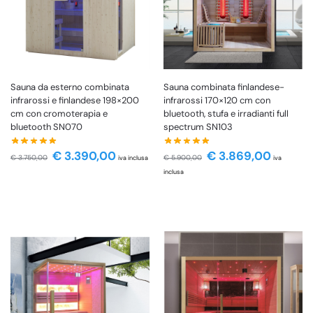
Sauna combinata finlandese-
Sauna da esterno combinata
infrarossi 170×120 cm con
infrarossi e finlandese 198×200
bluetooth, stufa e irradianti full
cm con cromoterapia e
spectrum SN103
bluetooth SN070
€
3.869,00
€
3.390,00
€
5.900,00
€
3.750,00
iva
iva inclusa
inclusa