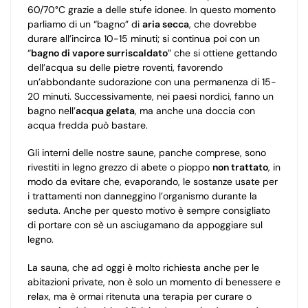
60/70°C grazie a delle stufe idonee. In questo momento
parliamo di un “bagno” di
aria secca
, che dovrebbe
durare all’incirca 10-15 minuti; si continua poi con un
“
bagno di vapore surriscaldato
” che si ottiene gettando
dell’acqua su delle pietre roventi, favorendo
un’abbondante sudorazione con una permanenza di 15-
20 minuti. Successivamente, nei paesi nordici, fanno un
bagno nell’
acqua gelata
, ma anche una doccia con
acqua fredda può bastare.
Gli interni delle nostre saune, panche comprese, sono
rivestiti in legno grezzo di abete o pioppo
non trattato
, in
modo da evitare che, evaporando, le sostanze usate per
i trattamenti non danneggino l’organismo durante la
seduta. Anche per questo motivo è sempre consigliato
di portare con sè un asciugamano da appoggiare sul
legno.
La sauna, che ad oggi è molto richiesta anche per le
abitazioni private, non è solo un momento di benessere e
relax, ma è ormai ritenuta una terapia per curare o