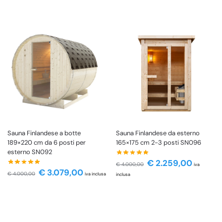
Sauna Finlandese a botte
Sauna Finlandese da esterno
189×220 cm da 6 posti per
165×175 cm 2-3 posti SN096
esterno SN092
€
2.259,00
€
4.000,00
iva
€
3.079,00
€
4.000,00
iva inclusa
inclusa