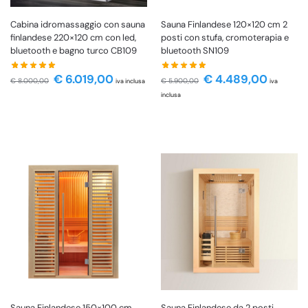
Sauna Finlandese 120×120 cm 2
Cabina idromassaggio con sauna
posti con stufa, cromoterapia e
finlandese 220×120 cm con led,
bluetooth SN109
bluetooth e bagno turco CB109
€
4.489,00
€
6.019,00
€
5.900,00
€
8.000,00
iva
iva inclusa
inclusa
Sauna Finlandese 150×100 cm
Sauna Finlandese da 2 posti