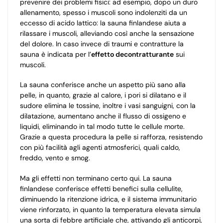
prevenire dei problemi fisici: ad esempio, dopo un duro
allenamento, spesso i muscoli sono indolenziti da un
eccesso di acido lattico: la sauna finlandese aiuta a
rilassare i muscoli, alleviando così anche la sensazione
del dolore. In caso invece di traumi e contratture la
sauna è indicata per l’
effetto decontratturante
sui
muscoli.
La sauna conferisce anche un aspetto più sano alla
pelle, in quanto, grazie al calore, i pori si dilatano e il
sudore elimina le tossine, inoltre i vasi sanguigni, con la
dilatazione, aumentano anche il flusso di ossigeno e
liquidi, eliminando in tal modo tutte le cellule morte.
Grazie a questa procedura la pelle si rafforza, resistendo
con più facilità agli agenti atmosferici, quali caldo,
freddo, vento e smog.
Ma gli effetti non terminano certo qui. La sauna
finlandese conferisce effetti benefici sulla cellulite,
diminuendo la ritenzione idrica, e il sistema immunitario
viene rinforzato, in quanto la temperatura elevata simula
una sorta di febbre artificiale che, attivando gli anticorpi,