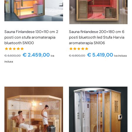
Sauna Finlandese 130×110 cm 2
Sauna finlandese 200×180 cm 6
posti con stufa aromaterapia
posti bluetooth led Stufa Harvia
bluetooth SN100
aromaterapia SN106
€
2.459,00
€
5.419,00
€
5.500,00
€
6.900,00
iva
iva inclusa
inclusa