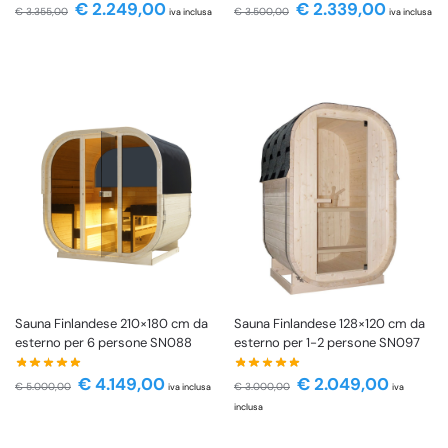
€
2.249,00
€
2.339,00
€
3.355,00
€
3.500,00
iva inclusa
iva inclusa
Sauna Finlandese 210×180 cm da
Sauna Finlandese 128×120 cm da
esterno per 6 persone SN088
esterno per 1-2 persone SN097
€
4.149,00
€
2.049,00
€
5.000,00
€
3.000,00
iva inclusa
iva
inclusa