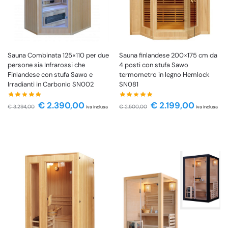
Sauna Combinata 125×110 per due
Sauna finlandese 200×175 cm da
persone sia Infrarossi che
4 posti con stufa Sawo
Finlandese con stufa Sawo e
termometro in legno Hemlock
Irradianti in Carbonio SN002
SN081
€
2.390,00
€
2.199,00
€
3.294,00
€
2.500,00
iva inclusa
iva inclusa