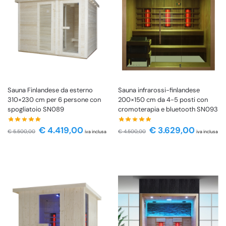
Sauna infrarossi-finlandese
Sauna Finlandese da esterno
200×150 cm da 4-5 posti con
310×230 cm per 6 persone con
cromoterapia e bluetooth SN093
spogliatoio SN089
€
3.629,00
€
4.419,00
€
4.500,00
€
5.500,00
iva inclusa
iva inclusa