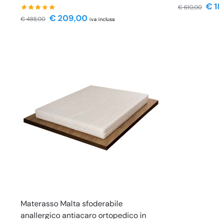
€
1
€
610,00
€
209,00
€
488,00
iva inclusa
Materasso Malta sfoderabile
anallergico antiacaro ortopedico in