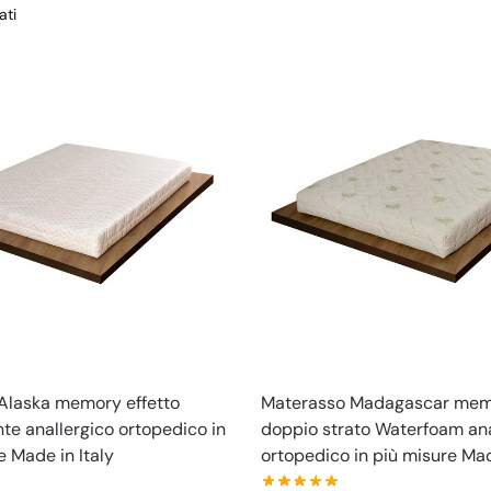
ati
Alaska memory effetto
Materasso Madagascar mem
e anallergico ortopedico in
doppio strato Waterfoam ana
e Made in Italy
ortopedico in più misure Mad