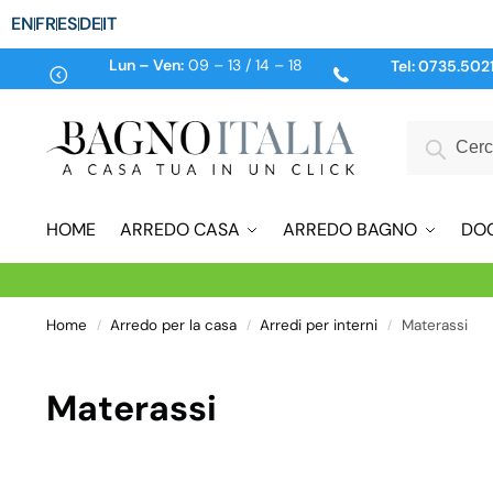
EN
FR
ES
DE
IT
Lun – Ven:
09 – 13 / 14 – 18
Tel:
0735.502
HOME
ARREDO CASA
ARREDO BAGNO
DO
Home
Arredo per la casa
Arredi per interni
Materassi
/
/
/
Materassi