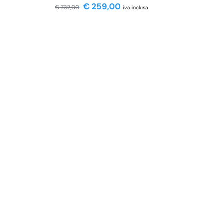
€
259,00
€
732,00
iva inclusa