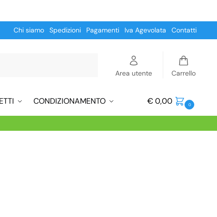
Chi siamo
Spedizioni
Pagamenti
Iva Agevolata
Contatti
Cerca
Area utente
Carrello
ETTI
CONDIZIONAMENTO
€
0,00
0