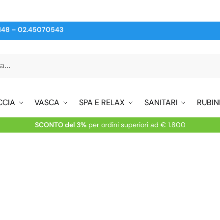
148
–
02.45070543
CCIA
VASCA
SPA E RELAX
SANITARI
RUBIN
SCONTO del 3%
per ordini superiori ad € 1.800