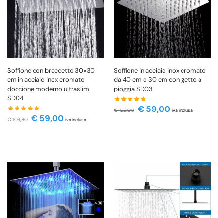
Soffione con braccetto 30×30
Soffione in acciaio inox cromato
cm in acciaio inox cromato
da 40 cm o 30 cm con getto a
doccione moderno ultraslim
pioggia SD03
SD04
€
59,00
€
122,00
iva inclusa
€
59,00
€
109,80
iva inclusa