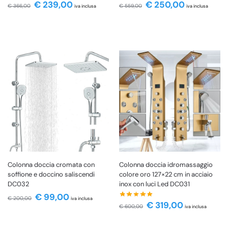
€
239,00
€
250,00
€
366,00
€
559,00
iva inclusa
iva inclusa
Colonna doccia cromata con
Colonna doccia idromassaggio
soffione e doccino saliscendi
colore oro 127×22 cm in acciaio
DC032
inox con luci Led DC031
€
99,00
€
200,00
iva inclusa
€
319,00
€
600,00
iva inclusa