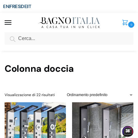
EN
FR
ES
DE
IT
0
Cerca
SCONTO del 3%
per ordini superiori ad € 1.800
Home
Colonna doccia
/
Colonna doccia
Visualizzazione di 22 risultati