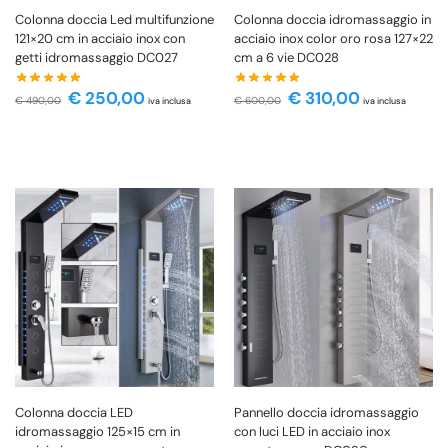
Colonna doccia Led multifunzione
Colonna doccia idromassaggio in
121×20 cm in acciaio inox con
acciaio inox color oro rosa 127×22
getti idromassaggio DC027
cm a 6 vie DC028
€
250,00
€
310,00
€
490,00
€
600,00
iva inclusa
iva inclusa
Colonna doccia LED
Pannello doccia idromassaggio
idromassaggio 125×15 cm in
con luci LED in acciaio inox