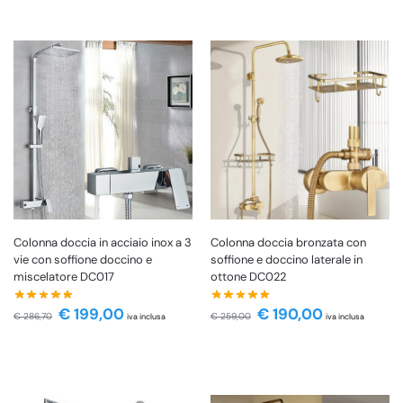
Colonna doccia in acciaio inox a 3
Colonna doccia bronzata con
vie con soffione doccino e
soffione e doccino laterale in
miscelatore DC017
ottone DC022
€
199,00
€
190,00
€
286,70
€
259,00
iva inclusa
iva inclusa