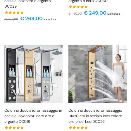
acciaio inox nero o argento
argento o nero DC030
DC029
€
249,00
€
480,00
iva inclusa
€
269,00
€
500,00
iva inclusa
Colonna doccia idromassaggio in
Colonna doccia idromassaggio
acciaio inox colori nero oro o
111×20 cm in acciaio inox colore
argento DC018
oro e luci Led DC026