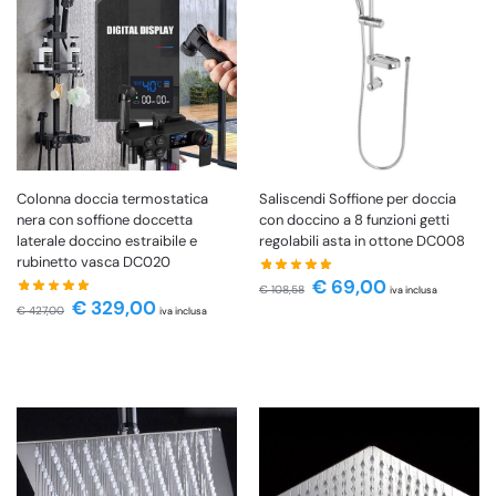
Colonna doccia termostatica
Saliscendi Soffione per doccia
nera con soffione doccetta
con doccino a 8 funzioni getti
laterale doccino estraibile e
regolabili asta in ottone DC008
rubinetto vasca DC020
€
69,00
€
108,58
iva inclusa
€
329,00
€
427,00
iva inclusa