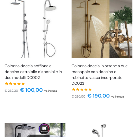
Colonna doccia soffione e
Colonna doccia in ottone a due
doccino estraibile disponibile in
manopole con doccino e
due modelli DC002
rubinetto vasca incorporato
DC023
€
100,00
€
262,30
iva inclusa
€
190,00
€
265,00
iva inclusa