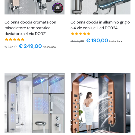
Colonna doccia cromata con
Colonna doccia in alluminio grigio
miscelatore termostatico
a 4 vie con luci Led DC024
deviatore a 4 vie DC021
€
190,00
€
399,00
iva inclusa
€
249,00
€
372,10
iva inclusa