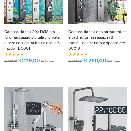
Colonna doccia 20x111x38 cm
Colonna doccia con termostatico
idromassaggio digitale cromata
e getti idromassaggio in 3
o nera con led multifunzione in 6
modelli colore nero o spazzolato
modelli DC001
DC019
€
219,00
€
290,00
€
523,38
€
366,00
iva inclusa
iva inclusa