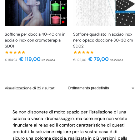
Soffione per doccia 40×40 cm in
Soffione quadrato in acciao inox
acciaio inox con cromoterapia
nero opaco doccione 30×30 cm
SD01
SD02
€
119,00
€
79,00
€
154,94
€
122,00
iva inclusa
iva inclusa
Visualizzazione di 22 risultati
Se non disponete di molto spazio per l’istallazione di una
cabina o vasca idromassaggio, ma comunque non volete
rinunciare al relax ed il comfort caratteristiche di questi
prodotti, la soluzione migliore per la vostra casa è di
sicuro una
colonna doccia
, realizzata in più versioni, dalla