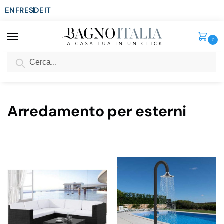
EN
FR
ES
DE
IT
0
Cerca
SCONTO del 3%
per ordini superiori ad € 1.800
Home
Arredo per la casa
Arredamento per esterni
/
/
Arredamento per esterni