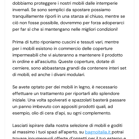
dobbiamo proteggere i nostri mobili dalle intemperie
invernali. Se sono semplici da spostare possiamo
tranquillamente riporli in una stanza al chiuso, mentre se
ciò non fosse possibile, dovremmo per forza adoperarci
per far sì che si mantengano nelle migliori condizioni!
Prima di tutto riponiamo cuscini e tessuti vari, mentre
per i mobili esistono in commercio delle coperture
impermeabili che vi aiuteranno a mantenere il prodotto
in ordine e all’asciutto. Queste coperture, dotate di
cerniere, sono abbastanza grandi da contenere interi set
di mobili, ed anche i divani modulari.
Se avete optato per dei mobili in legno, è necessario
effettuare un trattamento per riportarli allo splendore
iniziale. Una volta spolverati e spazzolati basterà passare
un panno imbevuto con appositi prodotti quali, ad
esempio, olio di cera d’api, su ogni complemento.
Lasciati ispirare dalla nostra selezione di mobili e goditi
al massimo i tuoi spazi all’aperto, su
bagnoitalia.it
potrai
trovare innumerevoli offerte d’oggetti per il tuo esterno e