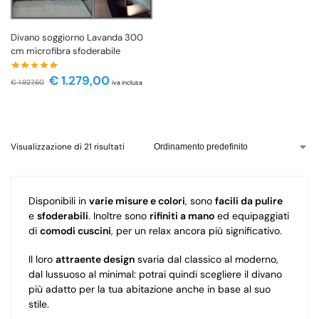
Divano soggiorno Lavanda 300
cm microfibra sfoderabile
€
1.279,00
€
1.927,60
iva inclusa
Visualizzazione di 21 risultati
Disponibili in
varie misure e colori
, sono
facili da pulire
e
sfoderabili
. Inoltre sono
rifiniti a mano
ed equipaggiati
di
comodi cuscini
, per un relax ancora più significativo.
Il loro
attraente design
svaria dal classico al moderno,
dal lussuoso al minimal: potrai quindi scegliere il divano
più adatto per la tua abitazione anche in base al suo
stile.