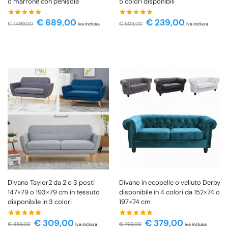
o marrone con penisola
5 colori disponibili
€
689,00
€
239,00
€
1.499,00
€
509,00
iva inclusa
iva inclusa
Divano Taylor2 da 2 o 3 posti
Divano in ecopelle o velluto Derby
147×79 o 193×79 cm in tessuto
disponibile in 4 colori da 152×74 o
disponibile in 3 colori
197×74 cm
€
309,00
€
379,00
€
559,00
€
799,00
iva inclusa
iva inclusa