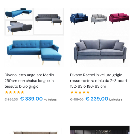
Divano letto angolare Merlin
Divano Rachel in velluto grigio
250cm con chaise longue in
rosso tortora o blu da 2-3 posti
tessuto blu o grigio
152×83 o 196×83 cm
€
339,00
€
239,00
€
865,00
€
489,00
iva inclusa
iva inclusa