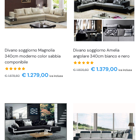
Divano soggiorno Magnolia
Divano soggiorno Amelia
340cm moderno color sabbia
angolare 340cm bianco e nero
componibile
€
1.379,00
€
1.805,60
iva inclusa
€
1.279,00
€
1.878,80
iva inclusa