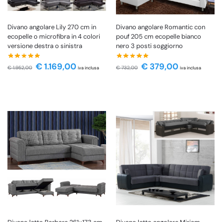
Divano angolare Lily 270 cm in
Divano angolare Romantic con
ecopelle o microfibra in 4 colori
pouf 205 cm ecopelle bianco
versione destra o sinistra
nero 3 posti soggiorno
€
1.169,00
€
379,00
€
1.952,00
€
732,00
iva inclusa
iva inclusa