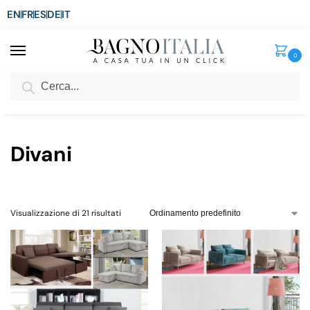
EN
FR
ES
DE
IT
0
Cerca
SCONTO del 3%
per ordini superiori ad € 1.800
Home
Arredo per la casa
Arredi per interni
Divani
/
/
/
Divani
Visualizzazione di 21 risultati