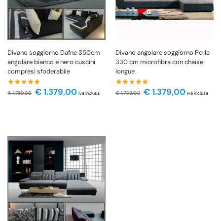
Divano soggiorno Dafne 350cm
Divano angolare soggiorno Perla
angolare bianco e nero cuscini
330 cm microfibra con chaise
compresi sfoderabile
longue
€
1.379,00
€
1.379,00
€
1.769,00
€
1.708,00
iva inclusa
iva inclusa