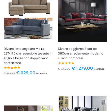
Divano letto angolare Moira
Divano soggiorno Beatrice
227×175 cm reversibile tessuto in
360cm arredamento moderno
grigio e beige con doppio vano
cuscini compresi
contenitore
€
1.279,00
€
1.769,00
iva inclusa
€
629,00
€
963,80
iva inclusa