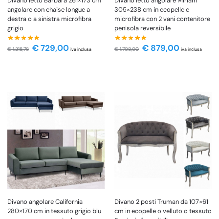
Divano letto Barbara 261×173 cm
Divano letto angolare Miriam
angolare con chaise longue a
305×238 cm in ecopelle e
destra o a sinistra microfibra
microfibra con 2 vani contenitore
grigio
penisola reversibile
€
729,00
€
879,00
€
1.218,78
€
1.708,00
iva inclusa
iva inclusa
Divano angolare California
Divano 2 posti Truman da 107×61
280×170 cm in tessuto grigio blu
cm in ecopelle o velluto o tessuto