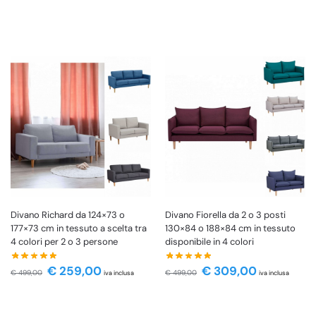
Divano Richard da 124×73 o
Divano Fiorella da 2 o 3 posti
177×73 cm in tessuto a scelta tra
130×84 o 188×84 cm in tessuto
4 colori per 2 o 3 persone
disponibile in 4 colori
€
259,00
€
309,00
€
499,00
€
499,00
iva inclusa
iva inclusa