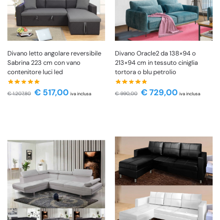
Divano letto angolare reversibile
Divano Oracle2 da 138×94 o
Sabrina 223 cm con vano
213×94 cm in tessuto ciniglia
contenitore luci led
tortora o blu petrolio
€
517,00
€
729,00
€
1.207,80
€
990,00
iva inclusa
iva inclusa