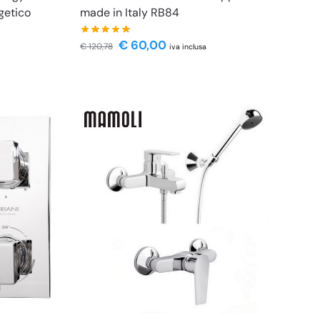
getico
made in Italy RB84
€
60,00
€
120,78
iva inclusa