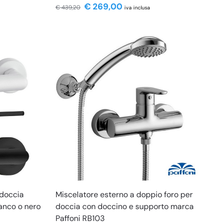
€
269,00
€
439,20
iva inclusa
 doccia
Miscelatore esterno a doppio foro per
anco o nero
doccia con doccino e supporto marca
Paffoni RB103