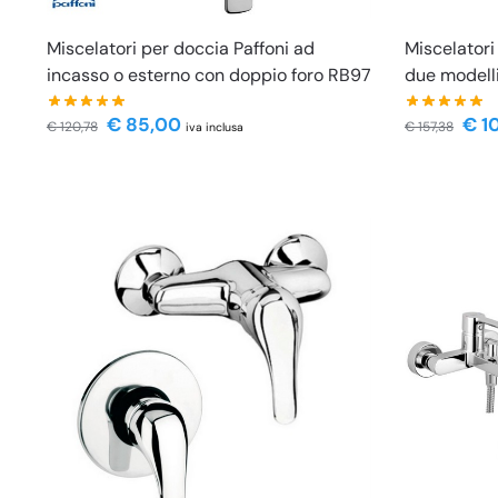
Miscelatori per doccia Paffoni ad
Miscelatori
incasso o esterno con doppio foro RB97
due modell
€
85,00
€
1
€
120,78
€
157,38
iva inclusa