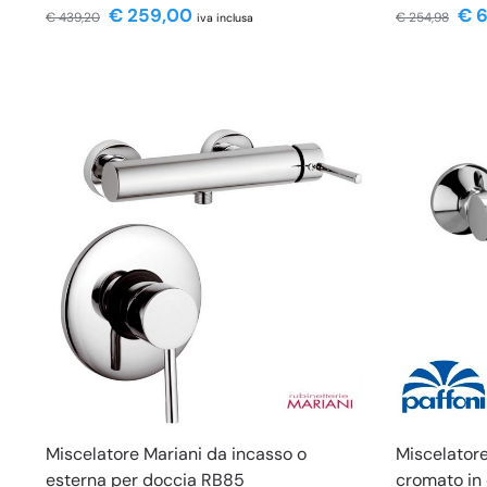
€
259,00
€
6
€
439,20
€
254,98
iva inclusa
Miscelatore Mariani da incasso o
Miscelatore
esterna per doccia RB85
cromato in