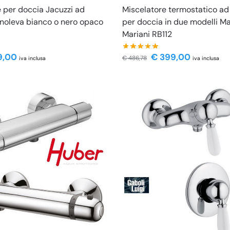
 per doccia Jacuzzi ad
Miscelatore termostatico ad
noleva bianco o nero opaco
per doccia in due modelli M
Mariani RB112
9,00
€
399,00
€
486,78
iva inclusa
iva inclusa