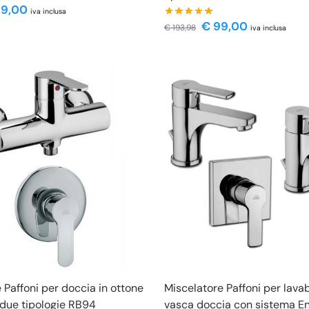
9,00
iva inclusa
€
99,00
€
193,98
iva inclusa
 Paffoni per doccia in ottone
Miscelatore Paffoni per lava
 due tipologie RB94
vasca doccia con sistema E