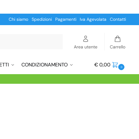
Chi siamo
Spedizioni
Pagamenti
Iva Agevolata
Contatti
Cerca
Area utente
Carrello
ETTI
CONDIZIONAMENTO
€
0,00
0