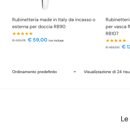
Rubinetteria made in Italy da incasso o
Rubinetter
esterna per doccia RB90
per vasca fl
RB107
€
59,00
€
120,78
iva inclusa
€
1
€
183,00
Visualizzazione di 24 risul
Le