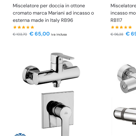
Miscelatore per doccia in ottone
Miscelatore
cromato marca Mariani ad incasso o
incasso mo
esterna made in Italy RB96
RB117
€
65,00
€
6
€
103,70
€
96,38
iva inclusa