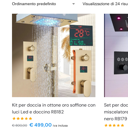
Visualizzazione di 24 risul
Kit per doccia in ottone oro soffione con
Set per doc
luci Led e doccino RB182
miscelator
nero RB179
€
499,00
€
800,00
iva inclusa