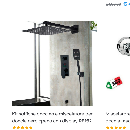
€
€
800,00
Kit soffione doccino e miscelatore per
Miscelatore
doccia nero opaco con display RB152
doccia made