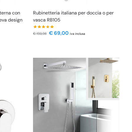
sterna con
Rubinetteria italiana per doccia o per
leva design
vasca RB105
€
69,00
€
193,98
iva inclusa