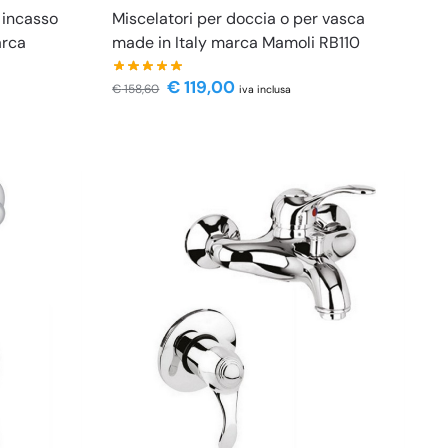
 incasso
Miscelatori per doccia o per vasca
arca
made in Italy marca Mamoli RB110
€
119,00
€
158,60
iva inclusa