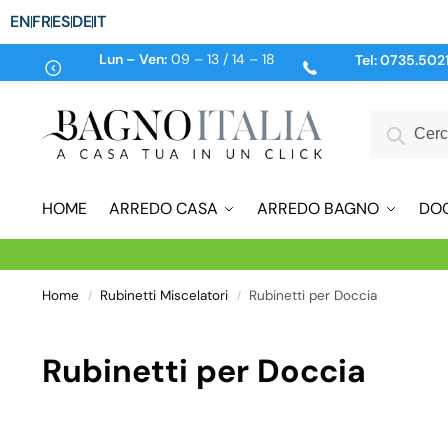
EN
FR
ES
DE
IT
Lun – Ven:
09 – 13 / 14 – 18
Tel:
0735.502
HOME
ARREDO CASA
ARREDO BAGNO
DO
Home
Rubinetti Miscelatori
Rubinetti per Doccia
/
/
Rubinetti per Doccia