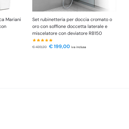
ca Mariani
Set rubinetteria per doccia cromato o
con
oro con soffione doccetta laterale e
miscelatore con deviatore RB150
€
199,00
€
439,20
iva inclusa