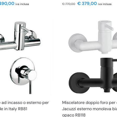
490,00
€
379,00
€
770,00
iva inclusa
iva inclusa
 ad incasso o esterno per
Miscelatore doppio foro per
 in Italy RB81
Jacuzzi esterno monoleva bi
opaco RB118