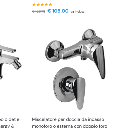
€
105,00
€
120,78
iva inclusa
bo bidet e
Miscelatore per doccia da incasso
nergy &
monoforo o esterna con doppio foro