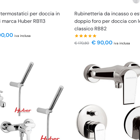
 termostatici per doccia in
Rubinetteria da incasso o e
i marca Huber RB113
doppio foro per doccia con 
classico RB82
00,00
iva inclusa
€
90,00
€
170,80
iva inclusa