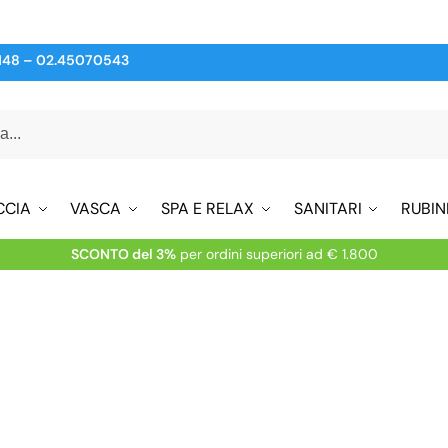
148
–
02.45070543
CCIA
VASCA
SPA E RELAX
SANITARI
RUBIN
SCONTO del 3%
per ordini superiori ad € 1.800