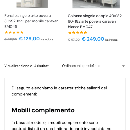
Pensile singolo arte povera
Colonna singola doppia 40×182
30x92Hx20 per mobile caravan
80×182 arte povera caravan
BM045
bianca BM047
€
129,00
€
249,00
€
427,00
iva inclusa
€
671,00
iva inclusa
Visualizzazione di 4 risultati
Di seguito elenchiamo le caratteristiche salienti dei
complementi:
Mobili complemento
In base al modello, i mobili complemento sono
contraddistinti da una finitura decapè invecchiata nei