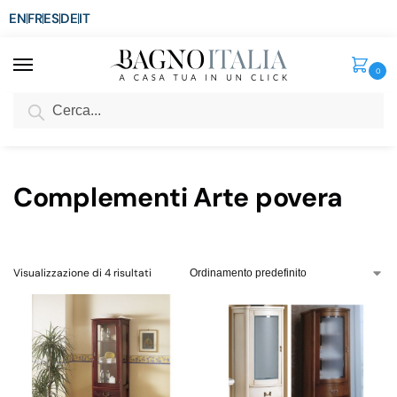
EN
FR
ES
DE
IT
0
Cerca
SCONTO del 3%
per ordini superiori ad € 1.800
Home
Arredo Bagno
Complementi Arte povera
/
/
Complementi Arte povera
Visualizzazione di 4 risultati