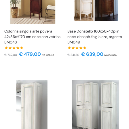
Colonna singola arte povera
Base Donatello 160x50x40p in
42x36xH170 cm noce con vetrina
noce, decapè, foglia oro, argento
BM043
BM049
€
479,00
€
639,00
€
732,00
€
841,80
iva inclusa
iva inclusa