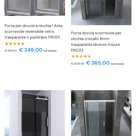
Porta per doccia a nicchia 1 Anta
scorrevole reversibile vetro
Porta doccia scorrevole per
trasparente o puntinato PR001
nicchia cristallo 8mm
trasparente diverse misure
€
249,00
PR033
€
561,20
iva inclusa
€
365,00
€
608,78
iva inclusa