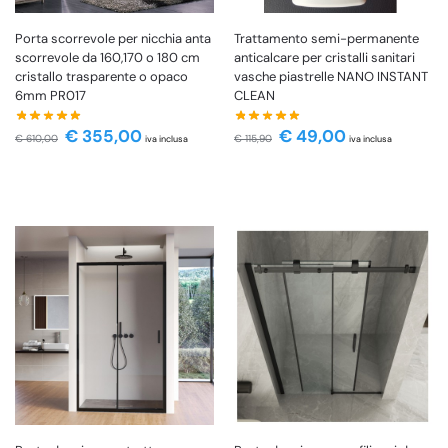
Porta scorrevole per nicchia anta
Trattamento semi-permanente
scorrevole da 160,170 o 180 cm
anticalcare per cristalli sanitari
cristallo trasparente o opaco
vasche piastrelle NANO INSTANT
6mm PR017
CLEAN
€
355,00
€
49,00
€
610,00
€
115,90
iva inclusa
iva inclusa