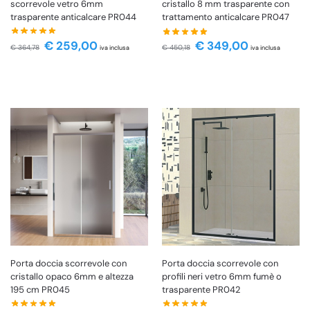
scorrevole vetro 6mm
cristallo 8 mm trasparente con
trasparente anticalcare PR044
trattamento anticalcare PR047
€
259,00
€
349,00
€
364,78
€
450,18
iva inclusa
iva inclusa
Porta doccia scorrevole con
Porta doccia scorrevole con
cristallo opaco 6mm e altezza
profili neri vetro 6mm fumè o
195 cm PR045
trasparente PR042