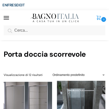
EN
FR
ES
DE
IT
0
Cerca
SCONTO del 3%
per ordini superiori ad € 1.800
Home
Doccia
Porte doccia
Porta doccia scorrevole
/
/
/
Porta doccia scorrevole
Visualizzazione di 12 risultati