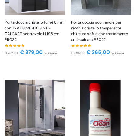
Porta doccia cristallo fumè 8 mm
Porta doccia scorrevole per
con TRATTAMENTO ANTI-
nicchia cristallo trasparente
CALCARE scorrevole H 195 cm
chiusura soft close trattamento
PR032
anti-calcare PR022
€
379,00
€
365,00
€
732,00
€
585,60
iva inclusa
iva inclusa