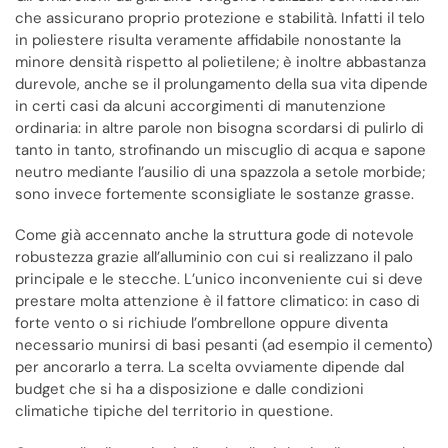
che assicurano proprio protezione e stabilità. Infatti il telo
in poliestere risulta veramente affidabile nonostante la
minore densità rispetto al polietilene; è inoltre abbastanza
durevole, anche se il prolungamento della sua vita dipende
in certi casi da alcuni accorgimenti di manutenzione
ordinaria: in altre parole non bisogna scordarsi di pulirlo di
tanto in tanto, strofinando un miscuglio di acqua e sapone
neutro mediante l’ausilio di una spazzola a setole morbide;
sono invece fortemente sconsigliate le sostanze grasse.
Come già accennato anche la struttura gode di notevole
robustezza grazie all’alluminio con cui si realizzano il palo
principale e le stecche. L’unico inconveniente cui si deve
prestare molta attenzione è il fattore climatico: in caso di
forte vento o si richiude l’ombrellone oppure diventa
necessario munirsi di basi pesanti (ad esempio il cemento)
per ancorarlo a terra. La scelta ovviamente dipende dal
budget che si ha a disposizione e dalle condizioni
climatiche tipiche del territorio in questione.