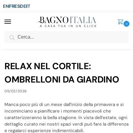
EN
FR
ES
DE
IT
0
Cerca
SCONTO del 3%
per ordini superiori ad € 1.800
Home
Blog
RELAX NEL CORTILE: OMBRELLONI DA GIARDINO
/
/
RELAX NEL CORTILE:
OMBRELLONI DA GIARDINO
05/02/2026
Manca poco più di un mese dall’inizio della primavera e si
incominciano a pianificare i momenti piacevoli che
caratterizzeranno la bella stagione. In vista dell’estate, ogni
dettaglio curato nei nostri spazi verdi può fare la differenza
e regalarci esperienze indimenticabili.