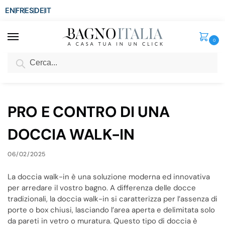
EN
FR
ES
DE
IT
0
Cerca
SCONTO del 3%
per ordini superiori ad € 1.800
Home
Blog
PRO E CONTRO DI UNA DOCCIA WALK-IN
/
/
PRO E CONTRO DI UNA
DOCCIA WALK-IN
06/02/2025
La doccia walk-in è una soluzione moderna ed innovativa
per arredare il vostro bagno. A differenza delle docce
tradizionali, la doccia walk-in si caratterizza per l’assenza di
porte o box chiusi, lasciando l’area aperta e delimitata solo
da pareti in vetro o muratura. Questo tipo di doccia è