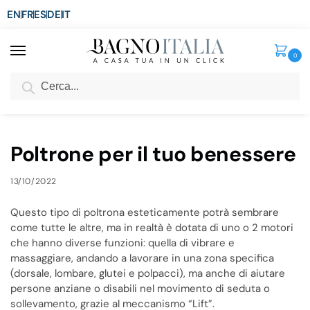
EN
FR
ES
DE
IT
0
Cerca
SCONTO del 3%
per ordini superiori ad € 1.800
Home
Blog
Poltrone per il tuo benessere
/
/
Poltrone per il tuo benessere
13/10/2022
Questo tipo di poltrona esteticamente potrà sembrare
come tutte le altre, ma in realtà è dotata di uno o 2 motori
che hanno diverse funzioni: quella di vibrare e
massaggiare, andando a lavorare in una zona specifica
(dorsale, lombare, glutei e polpacci), ma anche di aiutare
persone anziane o disabili nel movimento di seduta o
sollevamento, grazie al meccanismo “Lift”.