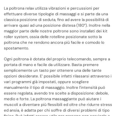
La poltrona relax utilizza vibrazioni e percussioni per
effettuare diverse tipologie di massaggi e si parte da una
classica posizione di seduta, fino ad avere la possibilità di
arrivare quasi ad una posizione distesa (180°). Inoltre nella
maggior parte delle nostre poltrone sono installati dei kit
roller system, ossia delle rotelline posizionate sotto la
poltrona che ne rendono ancora più facile e comodo lo
spostamento.
Ogni poltrona è dotata del proprio telecomando, sempre a
portata di mano e facile da utilizzare. Basta premere
semplicemente un tasto per ottenere una delle tante
opzioni desiderate. E’ possibile infatti rilassarsi attraverso i
vari programmi già impostati, oppure scegliere
manualmente il tipo di massaggio. Inoltre l’intensità può
essere regolata, avendo tre scelte a disposizione: debole,
medio e forte. La poltrona massaggiante può aiutare i
muscoli a diventare più flessibili ed oltre che ridurre stress
ed ansia, è adatta per chi soffre di diversi problemi di tipo
fisico. Può infatti essere utile per persone con cervicale e