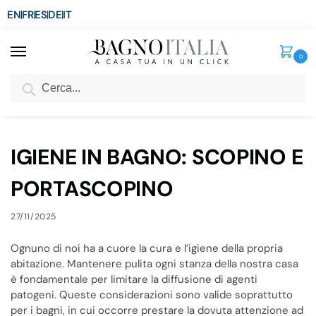
EN
FR
ES
DE
IT
0
Cerca
SCONTO del 3%
per ordini superiori ad € 1.800
Home
Blog
IGIENE IN BAGNO: SCOPINO E PORTASCOPINO
/
/
IGIENE IN BAGNO: SCOPINO E
PORTASCOPINO
27/11/2025
Ognuno di noi ha a cuore la cura e l’igiene della propria
abitazione. Mantenere pulita ogni stanza della nostra casa
è fondamentale per limitare la diffusione di agenti
patogeni. Queste considerazioni sono valide soprattutto
per i bagni, in cui occorre prestare la dovuta attenzione ad