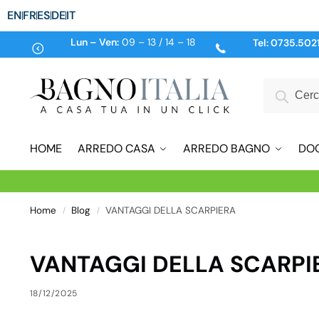
EN
FR
ES
DE
IT
Lun – Ven:
09 – 13 / 14 – 18
Tel:
0735.502
HOME
ARREDO CASA
ARREDO BAGNO
DO
Home
Blog
VANTAGGI DELLA SCARPIERA
/
/
VANTAGGI DELLA SCARPI
18/12/2025