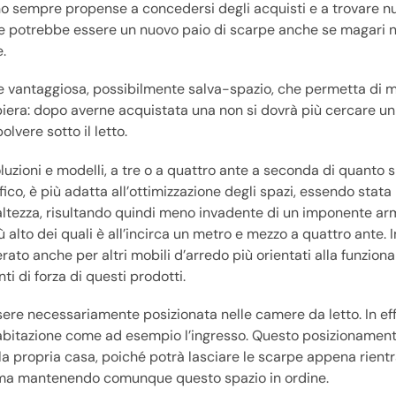
e sono sempre propense a concedersi degli acquisti e a trovare 
vvie potrebbe essere un nuovo paio di scarpe anche se magari 
.
one vantaggiosa, possibilmente salva-spazio, che permetta di
arpiera: dopo averne acquistata una non si dovrà più cercare un
lvere sotto il letto.
uzioni e modelli, a tre o a quattro ante a seconda di quanto si
co, è più adatta all’ottimizzazione degli spazi, essendo stata
altezza, risultando quindi meno invadente di un imponente arm
alto dei quali è all’incirca un metro e mezzo a quattro ante. I
erato anche per altri mobili d’arredo più orientati alla funziona
ti di forza di questi prodotti.
ere necessariamente posizionata nelle camere da letto. In ef
ra abitazione come ad esempio l’ingresso. Questo posizionamen
ella propria casa, poiché potrà lasciare le scarpe appena rientr
a ma mantenendo comunque questo spazio in ordine.