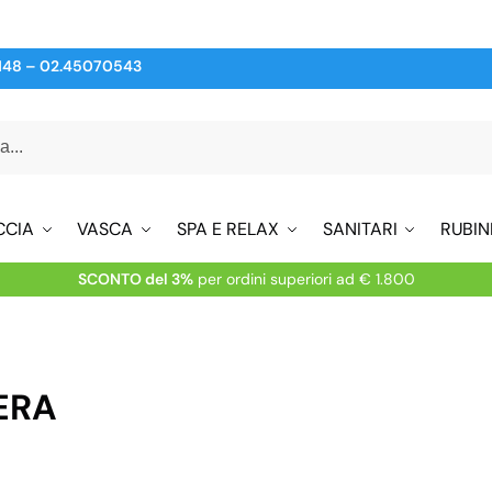
148
–
02.45070543
CCIA
VASCA
SPA E RELAX
SANITARI
RUBIN
SCONTO del 3%
per ordini superiori ad € 1.800
ERA