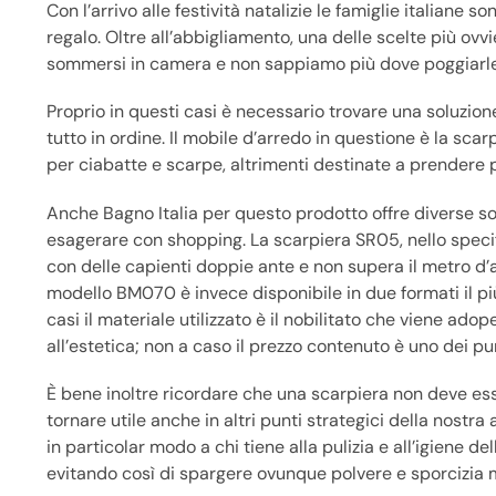
Con l’arrivo alle festività natalizie le famiglie italian
regalo. Oltre all’abbigliamento, una delle scelte più o
sommersi in camera e non sappiamo più dove poggiarle
Proprio in questi casi è necessario trovare una soluzi
tutto in ordine. Il mobile d’arredo in questione è la sc
per ciabatte e scarpe, altrimenti destinate a prendere po
Anche Bagno Italia per questo prodotto offre diverse sol
esagerare con shopping. La scarpiera SR05, nello specifi
con delle capienti doppie ante e non supera il metro d’
modello BM070 è invece disponibile in due formati il più 
casi il materiale utilizzato è il nobilitato che viene adop
all’estetica; non a caso il prezzo contenuto è uno dei pun
È bene inoltre ricordare che una scarpiera non deve ess
tornare utile anche in altri punti strategici della nost
in particolar modo a chi tiene alla pulizia e all’igiene d
evitando così di spargere ovunque polvere e sporcizi