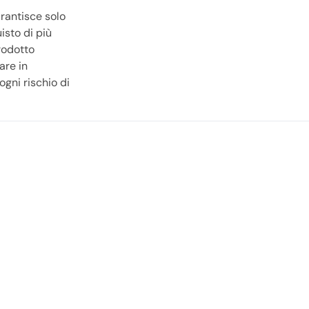
arantisce solo
isto di più
rodotto
are in
gni rischio di