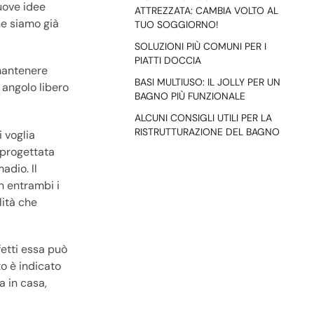
nuove idee
ATTREZZATA: CAMBIA VOLTO AL
ne siamo già
TUO SOGGIORNO!
SOLUZIONI PIÙ COMUNI PER I
PIATTI DOCCIA
 mantenere
BASI MULTIUSO: IL JOLLY PER UN
 angolo libero
BAGNO PIÙ FUNZIONALE
ALCUNI CONSIGLI UTILI PER LA
RISTRUTTURAZIONE DEL BAGNO
 voglia
 progettata
adio. Il
n entrambi i
lità che
fetti essa può
to è indicato
a in casa,