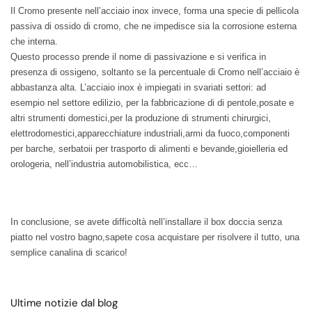
Il Cromo presente nell’acciaio inox invece, forma una specie di pellicola
passiva di ossido di cromo, che ne impedisce sia la corrosione esterna
che interna.
Questo processo prende il nome di passivazione e si verifica in
presenza di ossigeno, soltanto se la percentuale di Cromo nell’acciaio è
abbastanza alta. L’acciaio inox è impiegati in svariati settori: ad
esempio nel settore edilizio, per la fabbricazione di di pentole,posate e
altri strumenti domestici,per la produzione di strumenti chirurgici,
elettrodomestici,apparecchiature industriali,armi da fuoco,componenti
per barche, serbatoii per trasporto di alimenti e bevande,gioielleria ed
orologeria, nell’industria automobilistica, ecc…
In conclusione, se avete difficoltà nell’installare il box doccia senza
piatto nel vostro bagno,sapete cosa acquistare per risolvere il tutto, una
semplice canalina di scarico!
Ultime notizie dal blog