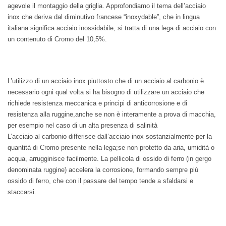
agevole il montaggio della griglia. Approfondiamo il tema dell’acciaio
inox che deriva dal diminutivo francese “inoxydable”, che in lingua
italiana significa acciaio inossidabile, si tratta di una lega di acciaio con
un contenuto di Cromo del 10,5%.
L’utilizzo di un acciaio inox piuttosto che di un acciaio al carbonio è
necessario ogni qual volta si ha bisogno di utilizzare un acciaio che
richiede resistenza meccanica e principi di anticorrosione e di
resistenza alla ruggine,anche se non è interamente a prova di macchia,
per esempio nel caso di un alta presenza di salinità
L’acciaio al carbonio differisce dall’acciaio inox sostanzialmente per la
quantità di Cromo presente nella lega;se non protetto da aria, umidità o
acqua, arrugginisce facilmente. La pellicola di ossido di ferro (in gergo
denominata ruggine) accelera la corrosione, formando sempre più
ossido di ferro, che con il passare del tempo tende a sfaldarsi e
staccarsi.