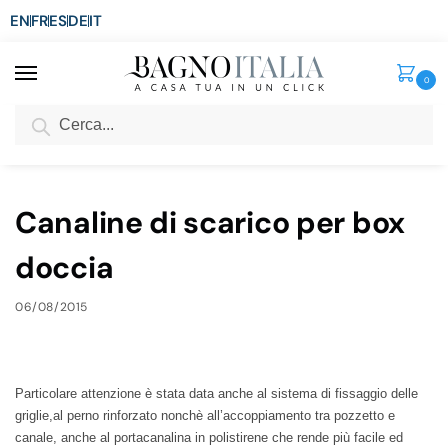
EN
FR
ES
DE
IT
0
Cerca
SCONTO del 3%
per ordini superiori ad € 1.800
Home
Blog
Canaline di scarico per box doccia
/
/
Canaline di scarico per box
doccia
06/08/2015
Particolare attenzione è stata data anche al sistema di fissaggio delle
griglie,al perno rinforzato nonchè all’accoppiamento tra pozzetto e
canale, anche al portacanalina in polistirene che rende più facile ed