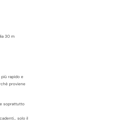
dia 30 m
 più rapido e
erché proviene
 e soprattutto
cadenti… solo il