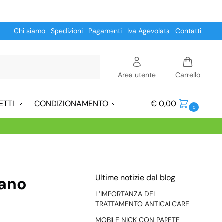
Chi siamo
Spedizioni
Pagamenti
Iva Agevolata
Contatti
Cerca
Area utente
Carrello
ETTI
CONDIZIONAMENTO
€
0,00
0
Ultime notizie dal blog
mano
L’IMPORTANZA DEL
TRATTAMENTO ANTICALCARE
MOBILE NICK CON PARETE