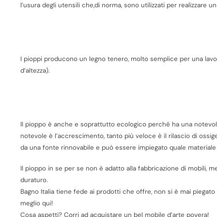
l’usura degli utensili che,di norma, sono utilizzati per realizzare 
I pioppi producono un legno tenero, molto semplice per una lav
d’altezza).
Il pioppo è anche e soprattutto ecologico perché ha una notevole 
notevole è l’accrescimento, tanto più veloce è il rilascio di ossi
da una fonte rinnovabile e può essere impiegato quale materiale 
Il pioppo in se per se non è adatto alla fabbricazione di mobili, 
duraturo.
Bagno Italia tiene fede ai prodotti che offre, non si è mai piegato 
meglio qui!
Cosa aspetti? Corri ad acquistare un bel mobile d’arte povera!