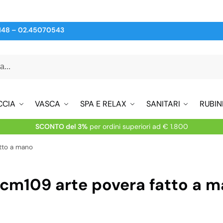
148
–
02.45070543
CCIA
VASCA
SPA E RELAX
SANITARI
RUBIN
SCONTO del 3%
per ordini superiori ad € 1.800
tto a mano
cm109 arte povera fatto a 