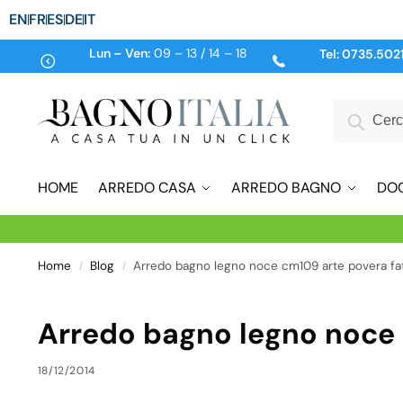
EN
FR
ES
DE
IT
Lun – Ven:
09 – 13 / 14 – 18
Tel:
0735.502
HOME
ARREDO CASA
ARREDO BAGNO
DO
Home
Blog
Arredo bagno legno noce cm109 arte povera fa
/
/
Arredo bagno legno noce 
18/12/2014