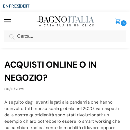
EN
FR
ES
DE
IT
0
Cerca
SCONTO del 3%
per ordini superiori ad € 1.800
Home
Blog
ACQUISTI ONLINE O IN NEGOZIO?
/
/
ACQUISTI ONLINE O IN
NEGOZIO?
06/11/2025
A seguito degli eventi legati alla pandemia che hanno
coinvolto tutti noi su scala globale nel 2020, vari aspetti
della nostra quotidianità sono stati rivoluzionati: un
esempio chiaro potrebbero essere lo smart working che
ha cambiato radicalmente le modalità di lavoro oppure