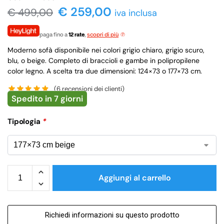
€ 259,00
€
499,00
iva inclusa
paga fino a
12 rate
,
scopri di più
Moderno sofà disponibile nei colori grigio chiaro, grigio scuro,
blu, o beige. Completo di braccioli e gambe in polipropilene
color legno. A scelta tra due dimensioni: 124×73 o 177×73 cm.
(
6
recensioni dei clienti)
Spedito in 7 giorni
Tipologia
*
Aggiungi al carrello
Richiedi informazioni su questo prodotto