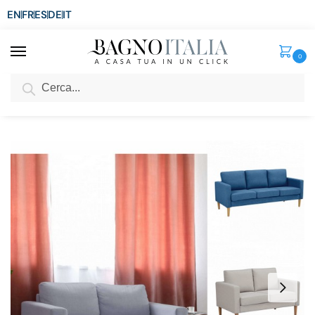
EN
FR
ES
DE
IT
0
Cerca
SCONTO del 3%
per ordini superiori ad € 1.800
Home
Arredo per la casa
Arredi per interni
Divani
Divano Richard da 124×73 o 177×73 cm in tessuto a scelta tra 4 colori per 2 o 3 persone
/
/
/
/