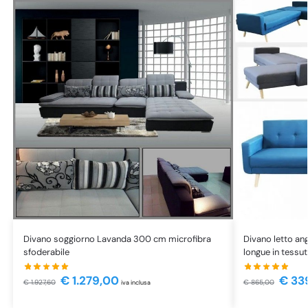
Divano soggiorno Lavanda 300 cm microfibra
Divano letto an
sfoderabile
longue in tessut
€
1.279,00
€
33
€
1.927,60
€
865,00
iva inclusa