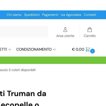
Chi siamo
Spedizioni
Pagamenti
Iva Agevolata
Contatti
Cerca
Area utente
Carrello
ETTI
CONDIZIONAMENTO
€
0,00
0
suto 5 colori disponibili
ti Truman da
 ecopelle o