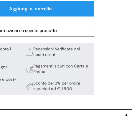
Aggiungi al carrello
formazioni su questo prodotto
opra i
Recensioni Verificate dei
nostri clienti
Pagamenti sicuri con Carta e
egna
Paypal
e e post-
Sconto del 3% per ordini
superiori ad € 1.800
▼