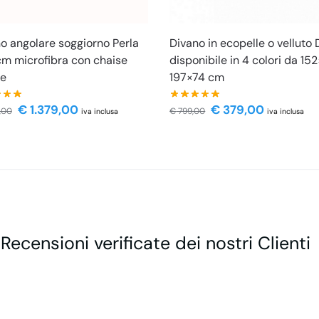
o angolare soggiorno Perla
Divano in ecopelle o velluto
m microfibra con chaise
disponibile in 4 colori da 15
ue
197×74 cm
€
1.379,00
€
379,00
,00
€
799,00
iva inclusa
iva inclusa
 Recensioni verificate dei nostri Clienti