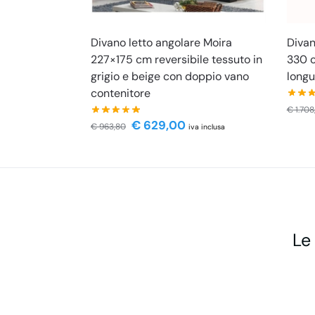
Divano letto angolare Moira
Divan
227×175 cm reversibile tessuto in
330 c
grigio e beige con doppio vano
long
contenitore
€
1.708
€
629,00
€
963,80
iva inclusa
Le