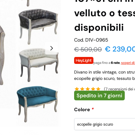
velluto o tes
disponibili
Cod. D1V-0965
€ 239,0
€
509,00
paga fino a
6 rate
,
scopri di
Divano in stile vintage, con str
ecopelle grigio scuro, tessuto be
(
7
recensioni dei c
Spedito in 7 giorni
Colore
*