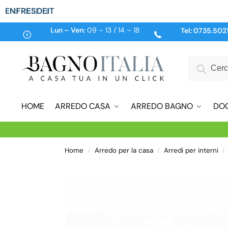
EN
FR
ES
DE
IT
Lun – Ven:
09 – 13 / 14 – 18
Tel:
0735.502
HOME
ARREDO CASA
ARREDO BAGNO
DO
Home
Arredo per la casa
Arredi per interni
/
/
/