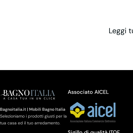
Leggi t
Associato AICEL
Bagnoitalia.it | Mobili Bagno Italia
Selezioniamo i prodotti giusti per la
tua casa ed il tuo arredamento.
Sigillo di qualità ITQF