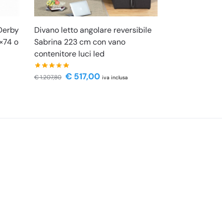
 Derby
Divano letto angolare reversibile
2×74 o
Sabrina 223 cm con vano
contenitore luci led
€
517,00
€
1.207,80
iva inclusa