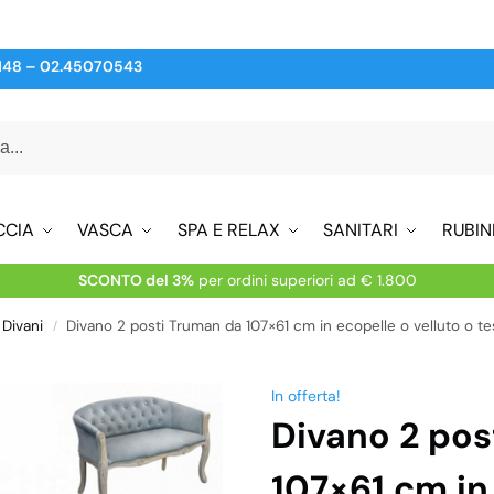
148
–
02.45070543
CCIA
VASCA
SPA E RELAX
SANITARI
RUBIN
SCONTO del 3%
per ordini superiori ad € 1.800
Divani
Divano 2 posti Truman da 107×61 cm in ecopelle o velluto o tes
/
In offerta!
Divano 2 pos
107×61 cm in