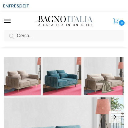
EN
FR
ES
DE
IT
0
Cerca
SCONTO del 3%
per ordini superiori ad € 1.800
Home
Arredo per la casa
Arredi per interni
Divani
Divano Oracle2 da 138×94 o 213×94 cm in tessuto ciniglia tortora o blu petrolio
/
/
/
/