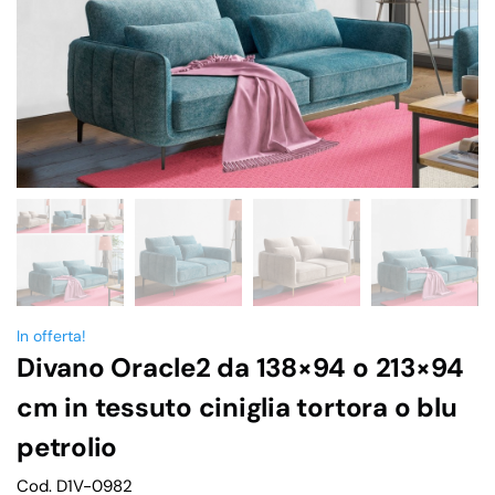
In offerta!
Divano Oracle2 da 138×94 o 213×94
cm in tessuto ciniglia tortora o blu
petrolio
Cod. D1V-0982