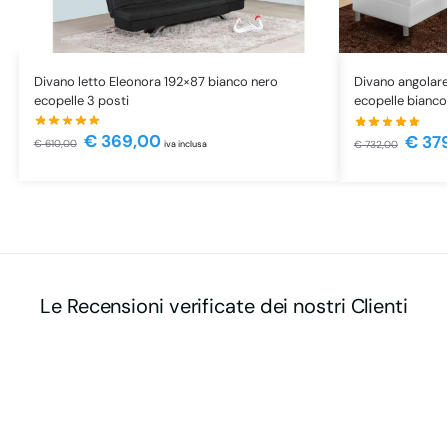
Divano letto Eleonora 192×87 bianco nero
Divano angolar
ecopelle 3 posti
ecopelle bianco
€
369,00
€
37
€
610,00
€
732,00
iva inclusa
Le Recensioni verificate dei nostri Clienti