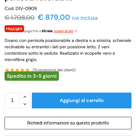
Cod. D1V-0909
€
879,00
€
1.708,00
iva inclusa
paga fino a
30 rate
,
scopri di più
Divano con penisola posizionabile a destra o a sinistra, schienale
reclinabile su entrambi i lati per posizione letto, 2 vani
contenitore sotto le sedute. Realizzato in ecopelle nero e
microfibra grigio.
(
9
recensioni dei clienti)
Spedito in 3-5 giorni
Aggiungi al carrello
Richiedi informazioni su questo prodotto