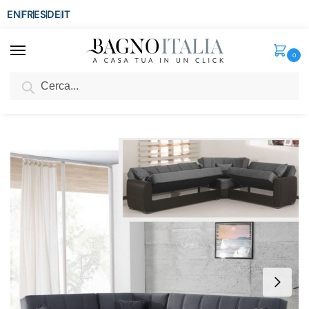
EN
FR
ES
DE
IT
0
Cerca
SCONTO del 3%
per ordini superiori ad € 1.800
Home
Arredo per la casa
Arredi per interni
Divani
Divano letto angolare Miriam 305×238 cm in ecopelle e microfibra con 2 vani contenitore penisola reversibile
/
/
/
/