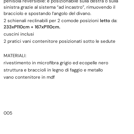
penisola reversibile: è posizionabile sulla destra o sulla
sinistra grazie al sistema “ad incastro”, rimuovendo il
bracciolo e spostando l’angolo del divano.
2 schienali reclinabili per 2 comode posizioni
letto
da:
233xP110cm + 167xP110cm.
cuscini inclusi
2 pratici vani contenitore posizionati sotto le sedute
MATERIALI:
rivestimento in microfibra grigio ed ecopelle nero
struttura e braccioli in legno di faggio e metallo
vano contenitore in mdf
005