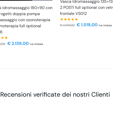
Vasca Idromassaggio 135×1
2 POSTI full optional con vet
a idromassaggio 180×90 con
frontale VS012
rogetti doppia pompa
assaggio con ozonoterapia
€
1.519,00
moterapia full optional
€
2.013,00
iva inclusa
6
€
2.139,00
0,00
iva inclusa
 Recensioni verificate dei nostri Clienti