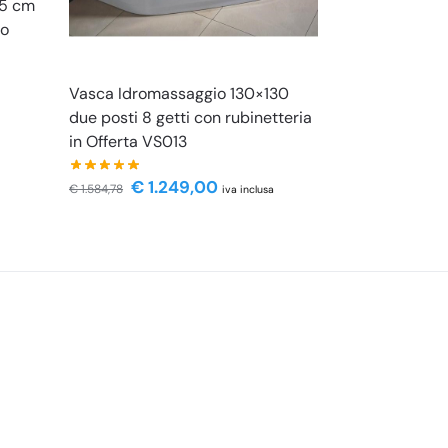
35 cm
ro
Vasca Idromassaggio 130×130
due posti 8 getti con rubinetteria
in Offerta VS013
€
1.249,00
€
1.584,78
iva inclusa