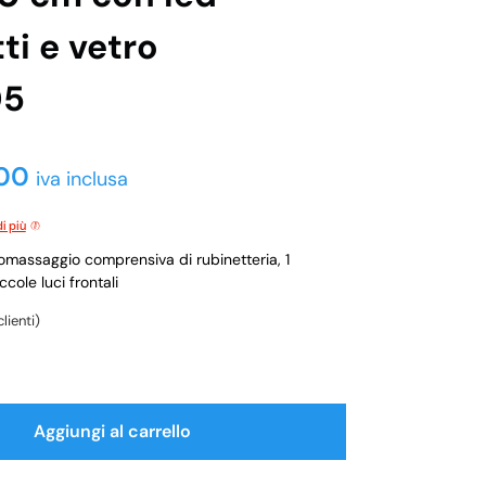
tti e vetro
05
,00
iva inclusa
i più
omassaggio comprensiva di rubinetteria, 1
cole luci frontali
lienti)
Aggiungi al carrello