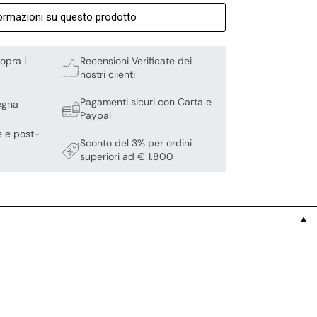
formazioni su questo prodotto
opra i
Recensioni Verificate dei
nostri clienti
Pagamenti sicuri con Carta e
egna
Paypal
e e post-
Sconto del 3% per ordini
superiori ad € 1.800
▼