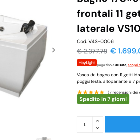
frontali 11 ge
laterale VS1
Cod. V4S-0006
€
1.699
€
2.377,78
paga fino a
30 rate
,
scopri d
Vasca da bagno con 11 getti idr
poggiatesta, altoparlante e 7 pic
(
7
recensioni dei c
Spedito in 7 giorni