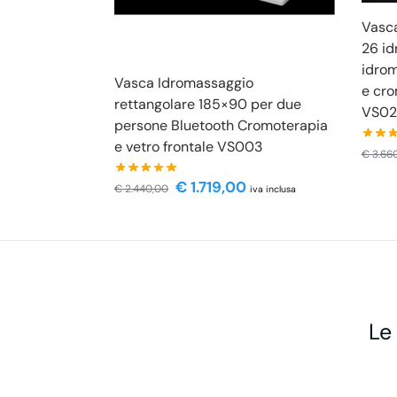
Vasc
26 id
idrom
Vasca Idromassaggio
e cro
rettangolare 185×90 per due
VS02
persone Bluetooth Cromoterapia
e vetro frontale VS003
€
3.66
€
1.719,00
€
2.440,00
iva inclusa
Le