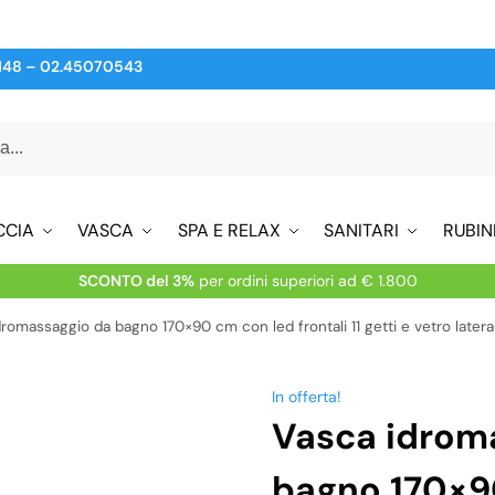
148
–
02.45070543
CCIA
VASCA
SPA E RELAX
SANITARI
RUBIN
SCONTO del 3%
per ordini superiori ad € 1.800
romassaggio da bagno 170×90 cm con led frontali 11 getti e vetro later
In offerta!
Vasca idrom
bagno 170×9