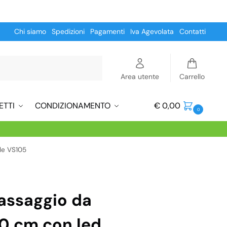
Chi siamo
Spedizioni
Pagamenti
Iva Agevolata
Contatti
Cerca
Area utente
Carrello
ETTI
CONDIZIONAMENTO
€
0,00
0
ale VS105
assaggio da
0 cm con led