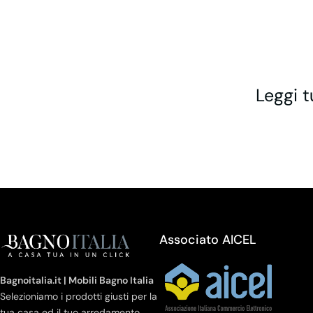
Leggi t
Associato AICEL
Bagnoitalia.it | Mobili Bagno Italia
Selezioniamo i prodotti giusti per la
tua casa ed il tuo arredamento.