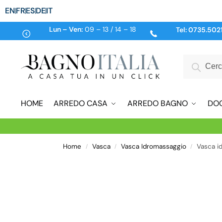
EN
FR
ES
DE
IT
Lun – Ven:
09 – 13 / 14 – 18
Tel:
0735.502
HOME
ARREDO CASA
ARREDO BAGNO
DO
Home
Vasca
Vasca Idromassaggio
Vasca id
/
/
/