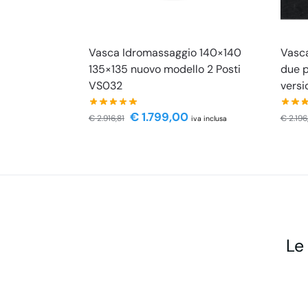
Vasca Idromassaggio 140×140
Vasc
135×135 nuovo modello 2 Posti
due p
VS032
versi
€
1.799,00
€
2.916,81
€
2.196
iva inclusa
Le