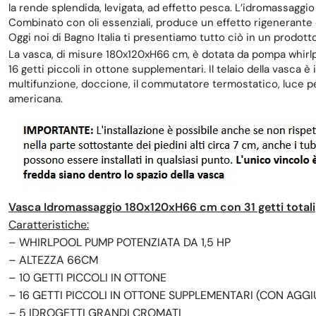
la rende splendida, levigata, ad effetto pesca. L’idromassaggi
Combinato con oli essenziali, produce un effetto rigenerante e
Oggi noi di Bagno Italia ti presentiamo tutto ciò in un prodotto
La vasca, di misure 180x120xH66 cm, è dotata da pompa whirlpoo
16 getti piccoli in ottone supplementari. Il telaio della vasca è 
multifunzione, doccione, il commutatore termostatico, luce per
americana.
Vasca Idromassaggio 180x120xH66 cm con 31 getti totali
Caratteristiche:
– WHIRLPOOL PUMP POTENZIATA DA 1,5 HP
– ALTEZZA 66CM
– 10 GETTI PICCOLI IN OTTONE
– 16 GETTI PICCOLI IN OTTONE SUPPLEMENTARI (CON AGGI
– 5 IDROGETTI GRANDI CROMATI