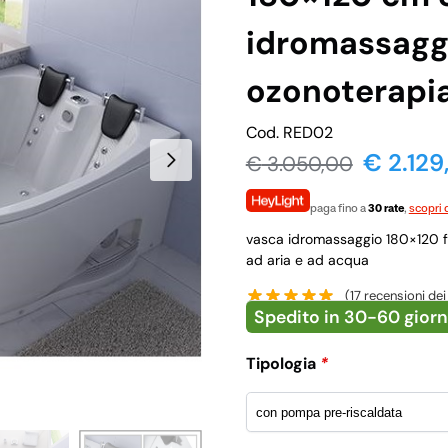
idromassagg
ozonoterapi
Cod. RED02
€ 2.129
€
3.050,00
paga fino a
30 rate
,
scopri d
vasca idromassaggio 180×120 ful
ad aria e ad acqua
(
17
recensioni dei 
Spedito in 30-60 giorn
Tipologia
*