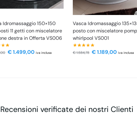
a Idromassaggio 150×150
Vasca Idromassaggio 135×13
osti 11 getti con miscelatore
posto con miscelatore pom
one destra in Offerta VS006
whirlpool VS001
€
1.499,00
€
1.189,00
,00
€
1.584,78
iva inclusa
iva inclusa
 Recensioni verificate dei nostri Clienti