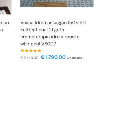
5 un
Vasca Idromassaggio 150×150
pa
Full Optional 21 getti
cromoterapia idro airpool e
whirlpool VS007
€
1.790,00
€
2.440,00
iva inclusa