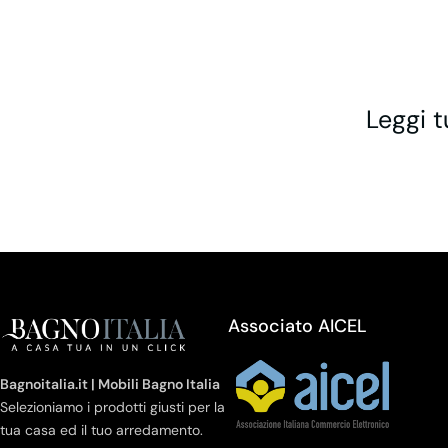
Leggi t
Associato AICEL
Bagnoitalia.it | Mobili Bagno Italia
Selezioniamo i prodotti giusti per la
tua casa ed il tuo arredamento.