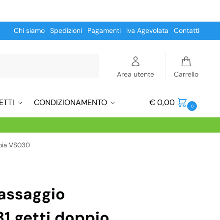
Chi siamo
Spedizioni
Pagamenti
Iva Agevolata
Contatti
Cerca
Area utente
Carrello
ETTI
CONDIZIONAMENTO
€
0,00
0
apia VS030
assaggio
1 getti doppio