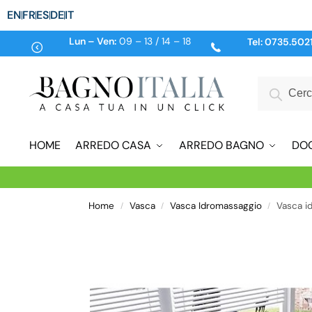
EN
FR
ES
DE
IT
Lun – Ven:
09 – 13 / 14 – 18
Tel:
0735.502
HOME
ARREDO CASA
ARREDO BAGNO
DO
Home
Vasca
Vasca Idromassaggio
Vasca i
/
/
/