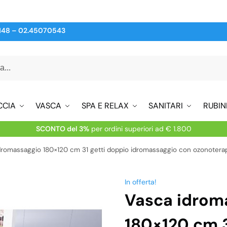
148
–
02.45070543
CCIA
VASCA
SPA E RELAX
SANITARI
RUBIN
SCONTO del 3%
per ordini superiori ad € 1.800
dromassaggio 180×120 cm 31 getti doppio idromassaggio con ozonoter
In offerta!
Vasca idrom
180×120 cm 3