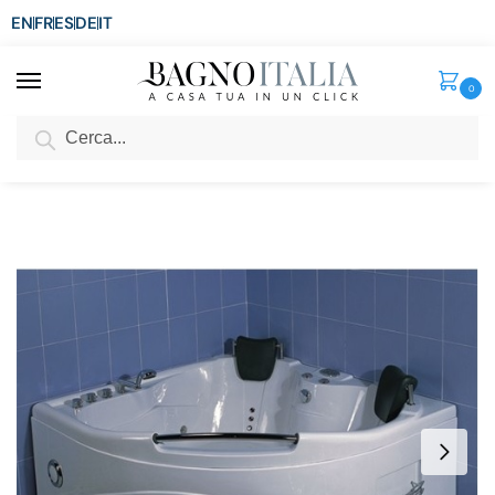
EN
FR
ES
DE
IT
0
Cerca
SCONTO del 3%
per ordini superiori ad € 1.800
Home
Vasca
Vasca Idromassaggio
Vasca Idromassaggio 150×150 Full Optional 21 getti cromoterapia idro airpool e whirlpool VS007
/
/
/