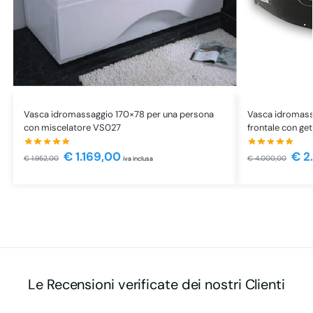
Vasca idromassaggio 170×78 per una persona
Vasca idromass
con miscelatore VS027
frontale con ge
€
1.169,00
€
2
€
1.952,00
€
4.000,00
iva inclusa
Le Recensioni verificate dei nostri Clienti