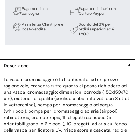
Pagamenti alla
Pagamenti sicuri con
consegna
Carta e Paypal
Assistenza Clienti pre e
Sconto del 3% per
post-vendita
ordini superiori ad €
1.800
Descrizione
▼
La vasca idromassaggio è full-optional e, ad un prezzo
ragionevole, presenta tutto quanto si possa richiedere ad
una vasca idromassaggio: dimensioni comode (150x150x70
cm), materiali di qualità (acrilico e abs rinforzati con 3 strati
in vetroresina), pompa per idromassaggio ad acqua
(whirlpool), pompa per idromassaggio ad aria (airpool),
rubinetteria, cromoterapia, 11 idrogetti ad acqua (5
orientabili grandi e 6 piccoli), 10 idrogetti ad aria sul fondo
della vasca, sanificatore UV, miscelatore a cascata, radio e