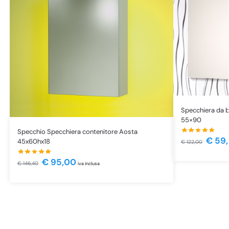
Specchiera da 
55×90
Specchio Specchiera contenitore Aosta
€
59,
45x60hx18
€
122,00
€
95,00
€
146,40
iva inclusa