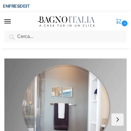
EN
FR
ES
DE
IT
0
Cerca
SCONTO del 3%
per ordini superiori ad € 1.800
Home
Arredo Bagno
Specchiere
Specchio rotondo da 80 cm o 90 cm filolucido design moderno senza cornice SP060
/
/
/