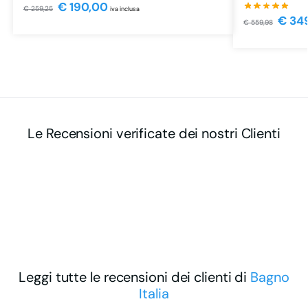
€
190,00
€
259,25
iva inclusa
€
34
€
559,98
Le Recensioni verificate dei nostri Clienti
Leggi tutte le recensioni dei clienti di
Bagno
Italia