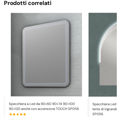
Prodotti correlati
Specchiera a Led da 90×60 90×74 90×100
Specchiera Le
90×120 anche con accensione TOUCH SP058
lente di ingran
SP056