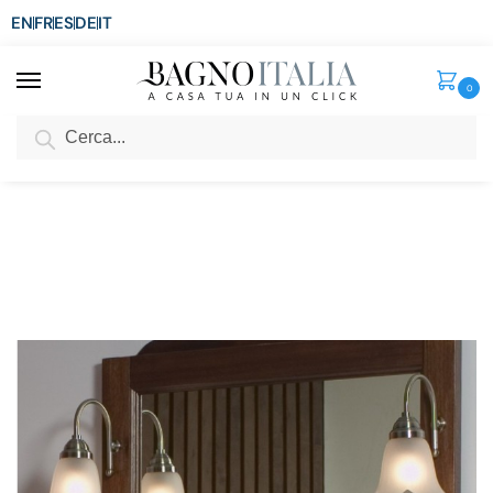
EN
FR
ES
DE
IT
0
Cerca
SCONTO del 3%
per ordini superiori ad € 1.800
Home
Arredo Bagno
Specchiere
Z1 Applique bronzati per mobile arte povera
/
/
/