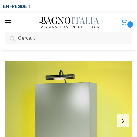
EN
FR
ES
DE
IT
0
Cerca
SCONTO del 3%
per ordini superiori ad € 1.800
Home
Arredo Bagno
Specchiere
Specchio Specchiera contenitore Aosta 45x60hx18
/
/
/