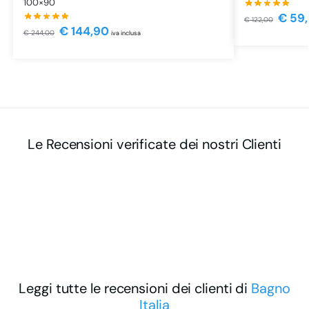
100×90
€
59,
€
122,00
€
144,90
€
244,00
iva inclusa
Le Recensioni verificate dei nostri Clienti
Leggi tutte le recensioni dei clienti di
Bagno
Italia