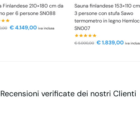
a Finlandese 210×180 cm da
Sauna finlandese 153×110 cm
no per 6 persone SN088
3 persone con stufa Sawo
termometro in legno Hemloc
€
4.149,00
SN007
0,00
iva inclusa
€
1.839,00
€
5.000,00
iva inclus
 Recensioni verificate dei nostri Clienti