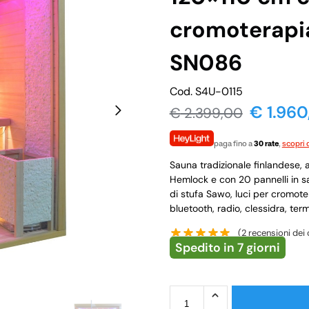
cromoterapi
SN086
Cod. S4U-0115
€
1.960
€
2.399,00
paga fino a
30 rate
,
scopri d
Sauna tradizionale finlandese, 
Hemlock e con 20 pannelli in sa
di stufa Sawo, luci per cromoter
bluetooth, radio, clessidra, ter
(
2
recensioni dei c
Spedito in 7 giorni