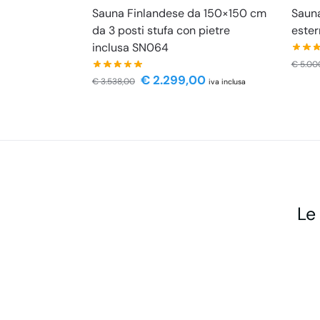
Sauna Finlandese da 150×150 cm
Saun
da 3 posti stufa con pietre
ester
inclusa SN064
€
5.00
€
2.299,00
€
3.538,00
iva inclusa
Le