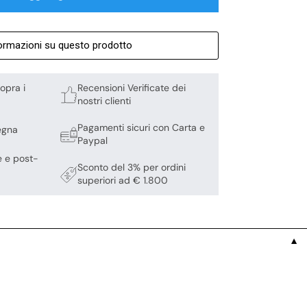
formazioni su questo prodotto
opra i
Recensioni Verificate dei
nostri clienti
Pagamenti sicuri con Carta e
egna
Paypal
e e post-
Sconto del 3% per ordini
superiori ad € 1.800
▼