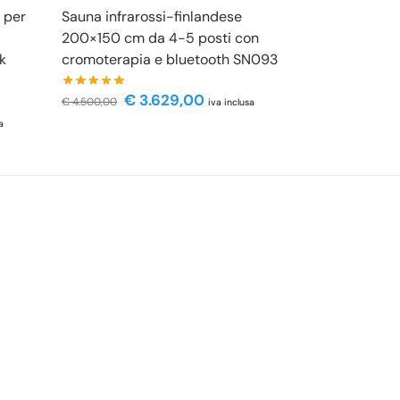
 per
Sauna infrarossi-finlandese
200×150 cm da 4-5 posti con
k
cromoterapia e bluetooth SN093
€
3.629,00
€
4.500,00
iva inclusa
a