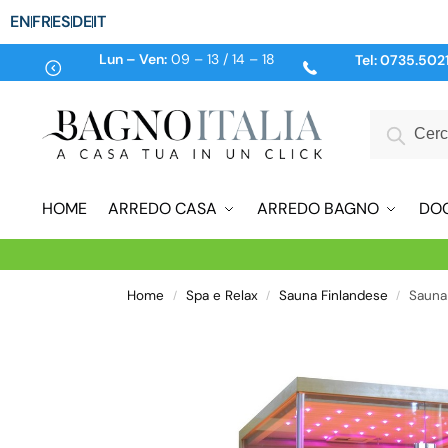
EN
FR
ES
DE
IT
Lun – Ven:
09 – 13 / 14 – 18
Tel:
0735.502
HOME
ARREDO CASA
ARREDO BAGNO
DO
Home
Spa e Relax
Sauna Finlandese
Sauna
/
/
/