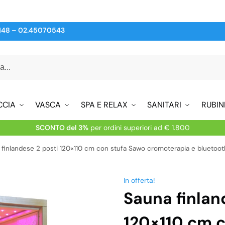
148
–
02.45070543
CCIA
VASCA
SPA E RELAX
SANITARI
RUBIN
SCONTO del 3%
per ordini superiori ad € 1.800
 finlandese 2 posti 120×110 cm con stufa Sawo cromoterapia e bluetoo
In offerta!
Sauna finlan
120×110 cm 