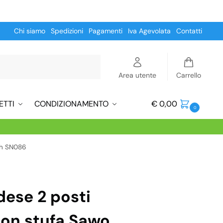
Chi siamo
Spedizioni
Pagamenti
Iva Agevolata
Contatti
Cerca
Area utente
Carrello
ETTI
CONDIZIONAMENTO
€
0,00
0
th SN086
dese 2 posti
con stufa Sawo