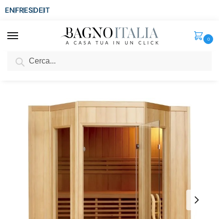
EN
FR
ES
DE
IT
0
Cerca
SCONTO del 3%
per ordini superiori ad € 1.800
Home
Spa e Relax
Sauna Finlandese
Sauna finlandese 200×175 cm da 4 posti con stufa Sawo termometro in legno Hemlock SN081
/
/
/