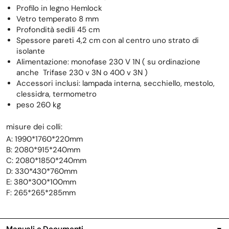
Profilo in legno Hemlock
Vetro temperato 8 mm
Profondità sedili 45 cm
Spessore pareti 4,2 cm con al centro uno strato di
isolante
Alimentazione: monofase 230 V 1N ( su ordinazione
anche Trifase 230 v 3N o 400 v 3N )
Accessori inclusi: lampada interna, secchiello, mestolo,
clessidra, termometro
peso 260 kg
misure dei colli:
A: 1990*1760*220mm
B: 2080*915*240mm
C: 2080*1850*240mm
D: 330*430*760mm
E: 380*300*100mm
F: 265*265*285mm
Manuali e Documenti
▼