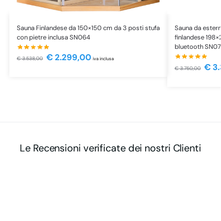
Sauna Finlandese da 150×150 cm da 3 posti stufa
Sauna da estern
con pietre inclusa SN064
finlandese 198
bluetooth SN0
€
2.299,00
€
3.538,00
iva inclusa
€
3.
€
3.750,00
Le Recensioni verificate dei nostri Clienti