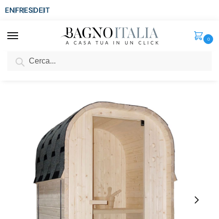
EN
FR
ES
DE
IT
0
Cerca
SCONTO del 3%
per ordini superiori ad € 1.800
Home
Spa e Relax
Sauna Finlandese
Sauna Finlandese 128×120 cm da esterno per 1-2 persone SN097
/
/
/