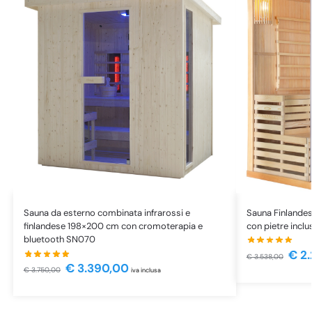
Sauna Finlandes
Sauna da esterno combinata infrarossi e
con pietre incl
finlandese 198×200 cm con cromoterapia e
bluetooth SN070
€
2.
€
3.538,00
€
3.390,00
€
3.750,00
iva inclusa