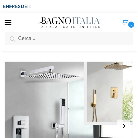
EN
FR
ES
DE
IT
0
Cerca
SCONTO del 3%
per ordini superiori ad € 1.800
Home
Rubinetti Miscelatori
Rubinetti per Doccia
Set rubinetteria per doccia cromato o oro con soffione doccetta laterale e miscelatore con deviatore RB150
/
/
/