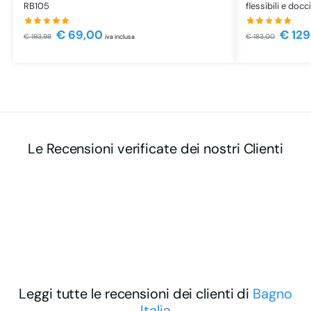
RB105
flessibili e docc
€
69,00
€
129
€
193,98
€
183,00
iva inclusa
Le Recensioni verificate dei nostri Clienti
Leggi tutte le recensioni dei clienti di
Bagno
Italia