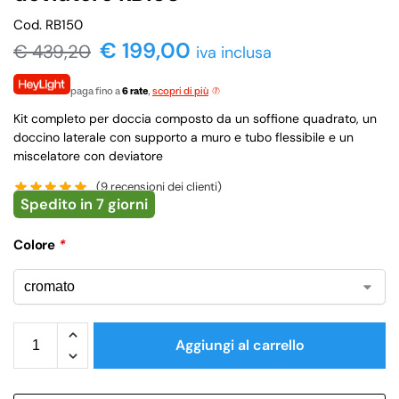
Cod. RB150
€ 199,00
€
439,20
iva inclusa
paga fino a
6 rate
,
scopri di più
Kit completo per doccia composto da un soffione quadrato, un
doccino laterale con supporto a muro e tubo flessibile e un
miscelatore con deviatore
(
9
recensioni dei clienti)
Spedito in 7 giorni
Colore
*
Aggiungi al carrello