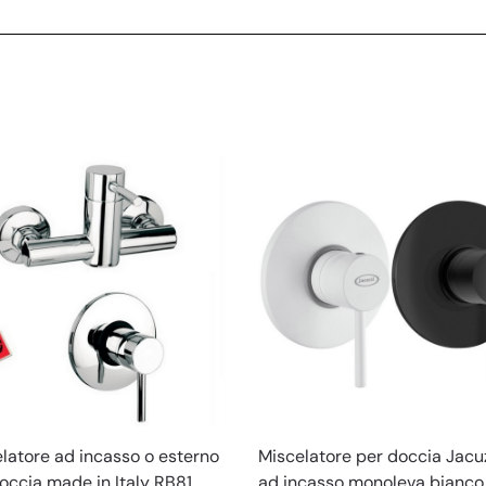
latore ad incasso o esterno
Miscelatore per doccia Jacu
occia made in Italy RB81
ad incasso monoleva bianco