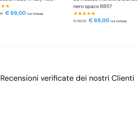
nero opaco RB117
€
69,00
98
iva inclusa
€
69,00
€
96,38
iva inclusa
 Recensioni verificate dei nostri Clienti