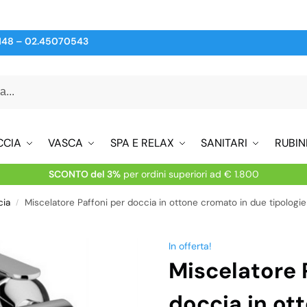
148
–
02.45070543
CCIA
VASCA
SPA E RELAX
SANITARI
RUBIN
SCONTO del 3%
per ordini superiori ad € 1.800
cia
Miscelatore Paffoni per doccia in ottone cromato in due tipologi
/
In offerta!
Miscelatore 
doccia in ot