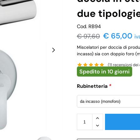
due tipologi
Cod. RB94
€ 65,00
€
97,60
iv
Miscelatori per doccia di produ
incasso) sia con doppio foro (m
(
11
recensioni dei c
Spedito in 10 giorni
Rubinetteria
*