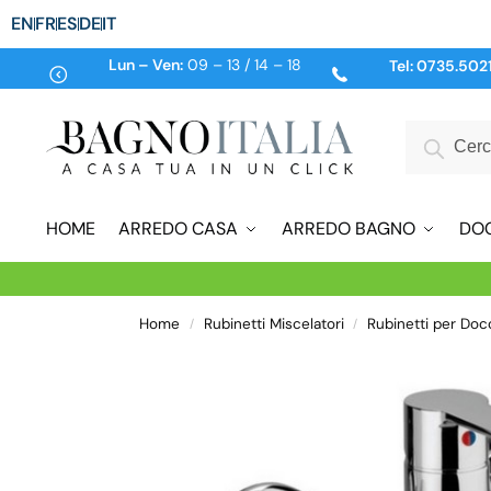
EN
FR
ES
DE
IT
Lun – Ven:
09 – 13 / 14 – 18
Tel:
0735.502
HOME
ARREDO CASA
ARREDO BAGNO
DO
Home
Rubinetti Miscelatori
Rubinetti per Doc
/
/