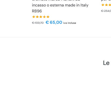
incasso o esterna made in Italy
RB96
€
254,
€
65,00
€
103,70
iva inclusa
Le