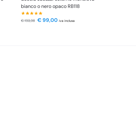
bianco o nero opaco RB118
€
99,00
€
193,98
iva inclusa