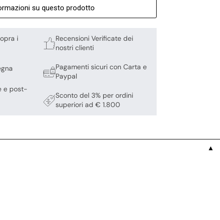
formazioni su questo prodotto
opra i
Recensioni Verificate dei
nostri clienti
Pagamenti sicuri con Carta e
egna
Paypal
e e post-
Sconto del 3% per ordini
superiori ad € 1.800
▼