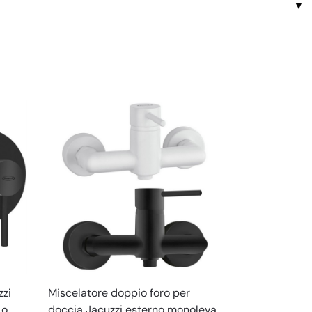
▼
zzi
Miscelatore doppio foro per
 o
doccia Jacuzzi esterno monoleva