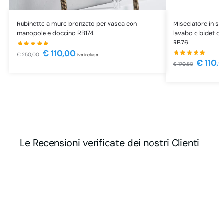
Rubinetto a muro bronzato per vasca con
Miscelatore in 
manopole e doccino RB174
lavabo o bidet 
RB76
€
110,00
€
250,00
iva inclusa
€
110
€
170,80
Le Recensioni verificate dei nostri Clienti