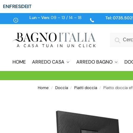
EN
FR
ES
DE
IT
Lun – Ven:
09 – 13 / 14 – 18
Tel:
0735.502
HOME
ARREDO CASA
ARREDO BAGNO
DO
Home
Doccia
Piatti doccia
Piatto doccia e
/
/
/