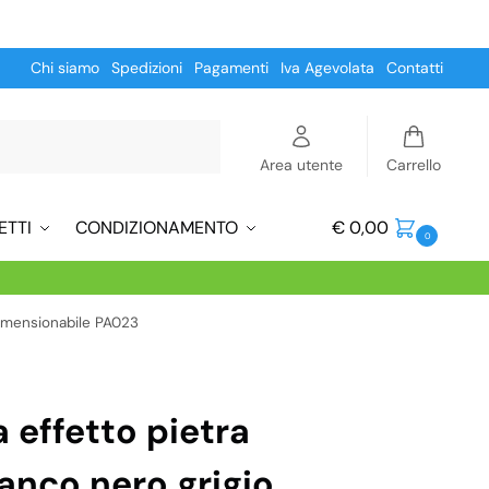
Chi siamo
Spedizioni
Pagamenti
Iva Agevolata
Contatti
Cerca
Area utente
Carrello
ETTI
CONDIZIONAMENTO
€
0,00
0
dimensionabile PA023
 effetto pietra
anco nero grigio