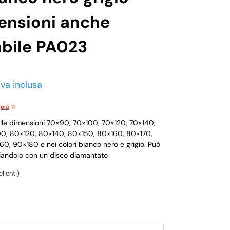
ensioni anche
abile PA023
iva inclusa
 più
nelle dimensioni 70×90, 70×100, 70×120, 70×140,
00, 80×120, 80×140, 80×150, 80×160, 80×170,
, 90×180 e nei colori bianco nero e grigio. Può
liandolo con un disco diamantato
lienti)