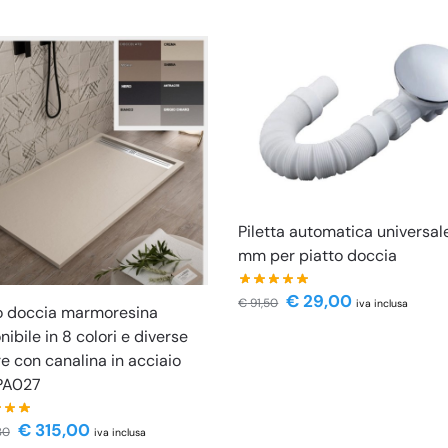
Piletta automatica universal
mm per piatto doccia
€
29,00
€
91,50
iva inclusa
o doccia marmoresina
nibile in 8 colori e diverse
e con canalina in acciaio
 PA027
€
315,00
30
iva inclusa