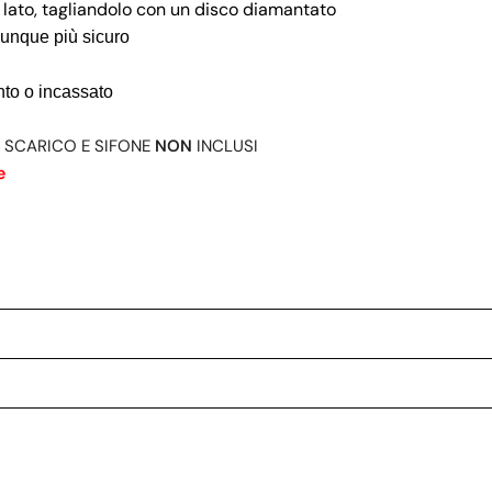
 lato, tagliandolo con un disco diamantato
unque più sicuro
nto o incassato
 DI SCARICO E SIFONE
NON
INCLUSI
e