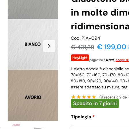
in molte dim
ridimension
Cod. P1A-0941
€ 199,00
€
401,38
paga fino a
6 rate
,
scopri di
Il piatto doccia è disponibile 
70×150, 70×160, 70×170, 80×1
80×180, 90×120, 90×140, 90×160
essere adattato su misura, tag
(
9
recensioni dei c
Spedito in 7 giorni
Tipologia
*