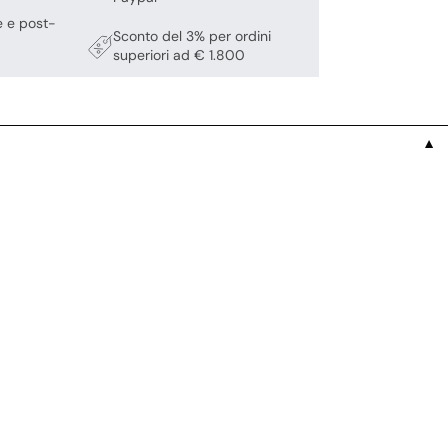
e e post-
Sconto del 3% per ordini
superiori ad € 1.800
▼