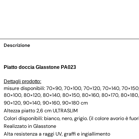
Descrizione
Piatto doccia Glasstone PA023
Dettagli prodotto:
misure disponibili: 70×90, 70×100, 70×120, 70×140, 70×150
80×100, 80×120, 80×140, 80×150, 80×160, 80×170, 80×180,
90×120, 90×140, 90×160, 90×180 cm
Altezza piatto 2,6 cm ULTRASLIM
Colori disponibili: bianco, nero, grigio. (il colore avorio è fu
Realizzato in Glasstone
Alta resistenza a raggi UV, graffi e ingiallimento