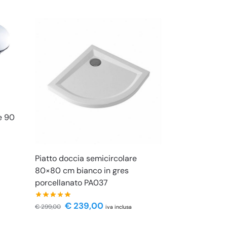
e 90
Piatto doccia semicircolare
80×80 cm bianco in gres
porcellanato PA037
€
239,00
€
299,00
iva inclusa