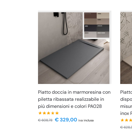
Piatto doccia in marmoresina con
Piatt
piletta ribassata realizzabile in
dispo
più dimensioni e colori PA028
misur
inox
€
329,00
€
608,78
iva inclusa
€
628,