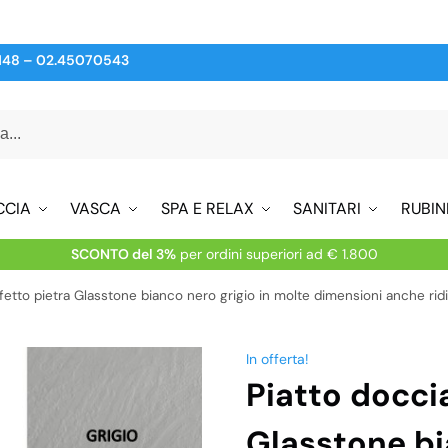
148
–
02.45070543
CCIA
VASCA
SPA E RELAX
SANITARI
RUBIN
SCONTO del 3%
per ordini superiori ad € 1.800
ffetto pietra Glasstone bianco nero grigio in molte dimensioni anche ri
In offerta!
Piatto doccia
Glasstone bi