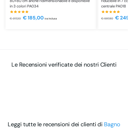
80×80 cm anche ridimensionabile e disponibile
riducibile in 7 
in 3 colori PA034
centrale PA018
€
185,00
€
249
€
317,20
€
597,80
iva inclusa
Le Recensioni verificate dei nostri Clienti
Leggi tutte le recensioni dei clienti di
Bagno