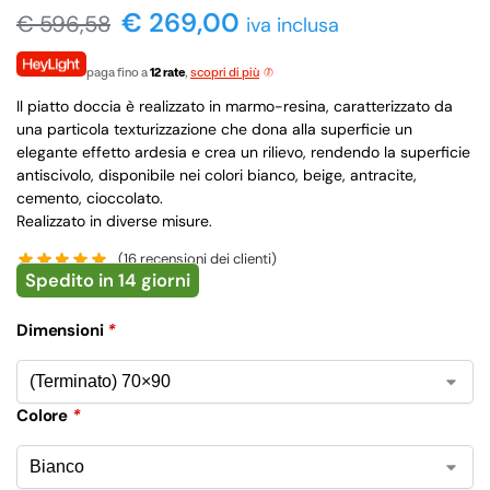
€ 269,00
€
596,58
iva inclusa
paga fino a
12 rate
,
scopri di più
Il piatto doccia è realizzato in marmo-resina, caratterizzato da
una particola texturizzazione che dona alla superficie un
elegante effetto ardesia e crea un rilievo, rendendo la superficie
antiscivolo, disponibile nei colori bianco, beige, antracite,
cemento, cioccolato.
Realizzato in diverse misure.
(
16
recensioni dei clienti)
Spedito in 14 giorni
Dimensioni
*
Colore
*