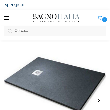
EN
FR
ES
DE
IT
0
Cerca
SCONTO del 3%
per ordini superiori ad € 1.800
Home
Doccia
Piatti doccia
Piatto doccia marmo resina 3cm con piletta sifonata in 5 colori anche su misura PA06
/
/
/