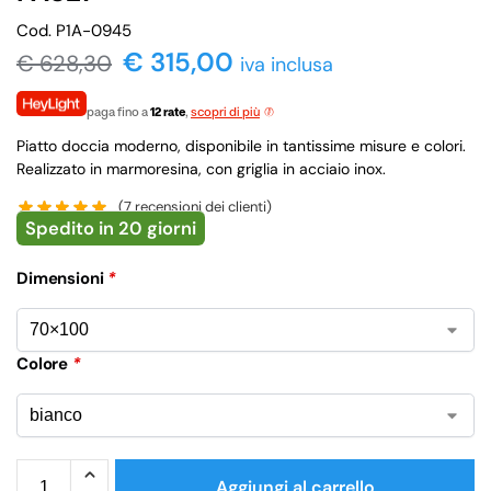
Cod. P1A-0945
€ 315,00
€
628,30
iva inclusa
paga fino a
12 rate
,
scopri di più
Piatto doccia moderno, disponibile in tantissime misure e colori.
Realizzato in marmoresina, con griglia in acciaio inox.
(
7
recensioni dei clienti)
Spedito in 20 giorni
Dimensioni
*
Colore
*
Aggiungi al carrello