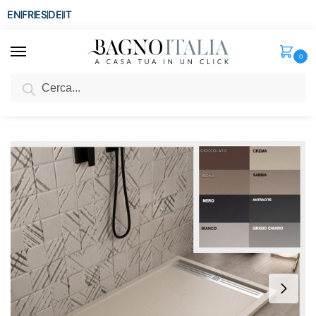
EN
FR
ES
DE
IT
0
Cerca
SCONTO del 3%
per ordini superiori ad € 1.800
Home
Doccia
Piatti doccia
Piatto doccia marmoresina disponibile in 8 colori e diverse misure con canalina in acciaio inox PA027
/
/
/