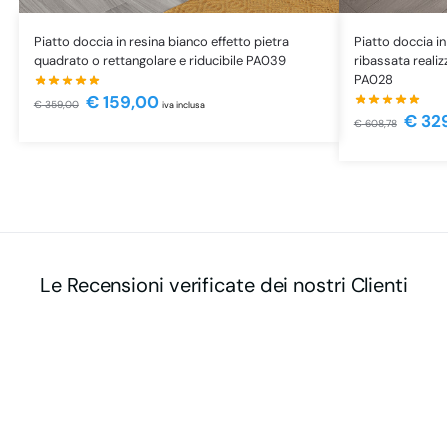
Piatto doccia in resina bianco effetto pietra
Piatto doccia i
quadrato o rettangolare e riducibile PA039
ribassata realiz
PA028
€
159,00
€
359,00
iva inclusa
€
32
€
608,78
Le Recensioni verificate dei nostri Clienti