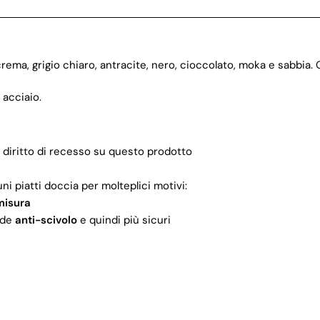
ema, grigio chiaro, antracite, nero, cioccolato, moka e sabbia. Og
 acciaio.
l diritto di recesso su questo prodotto
i piatti doccia per molteplici motivi:
misura
ende
anti-scivolo
e quindi più sicuri