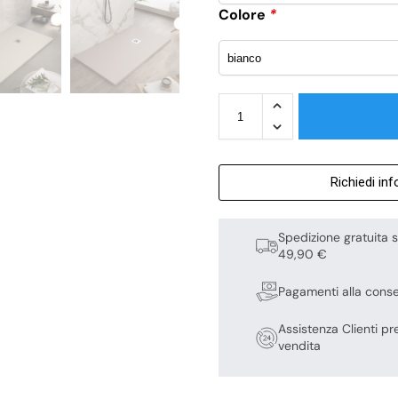
Colore
*
Richiedi in
Spedizione gratuita s
49,90 €
Pagamenti alla cons
Assistenza Clienti pr
vendita