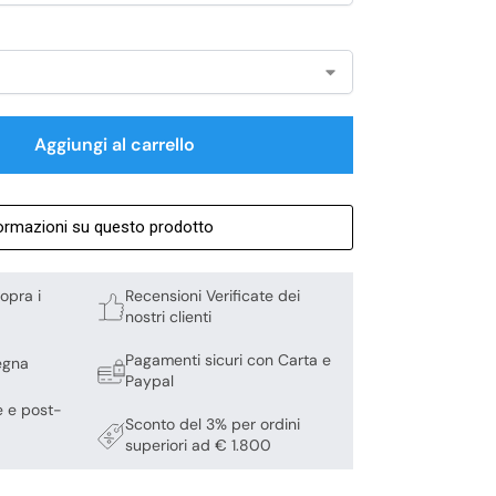
Aggiungi al carrello
formazioni su questo prodotto
opra i
Recensioni Verificate dei
nostri clienti
Pagamenti sicuri con Carta e
egna
Paypal
e e post-
Sconto del 3% per ordini
superiori ad € 1.800