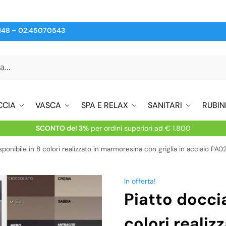
148
–
02.45070543
CCIA
VASCA
SPA E RELAX
SANITARI
RUBIN
SCONTO del 3%
per ordini superiori ad € 1.800
sponibile in 8 colori realizzato in marmoresina con griglia in acciaio PA0
In offerta!
Piatto doccia
colori realiz