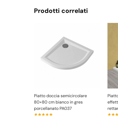
Prodotti correlati
Piatto doccia semicircolare
Piatt
80×80 cm bianco in gres
effet
porcellanato PA037
retta