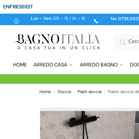
EN
FR
ES
DE
IT
Lun – Ven:
09 – 13 / 14 – 18
Tel:
0735.502
HOME
ARREDO CASA
ARREDO BAGNO
DO
Home
Doccia
Piatti doccia
Piatto doccia di
/
/
/