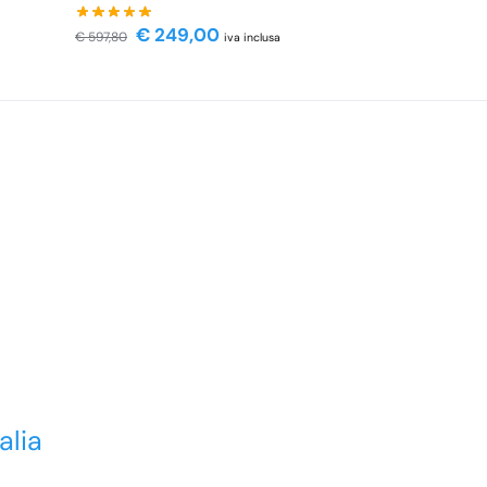
€
249,00
€
597,80
iva inclusa
alia