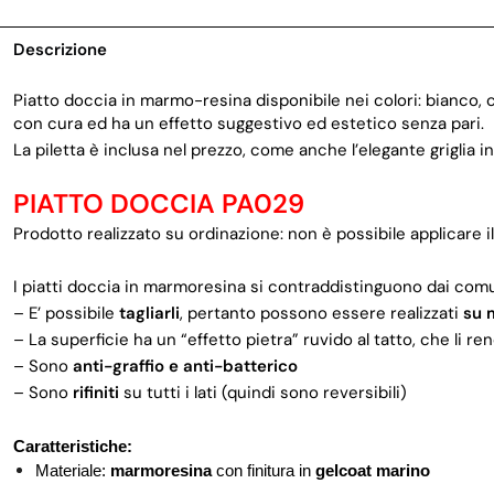
Descrizione
Piatto doccia in marmo-resina disponibile nei colori: bianco, cr
con cura ed ha un effetto suggestivo ed estetico senza pari.
La piletta è inclusa nel prezzo, come anche l’elegante griglia in
PIATTO DOCCIA PA029
Prodotto realizzato su ordinazione: non è possibile applicare i
I piatti doccia in marmoresina si contraddistinguono dai comun
– E’ possibile
t
a
gliarli
, pertanto possono essere realizzati
su 
– La superficie ha un “effetto pietra” ruvido al tatto, che li r
– Sono
anti-graffio e anti-batterico
– Sono
rifiniti
su tutti i lati (quindi sono reversibili)
Caratteristiche:
Materiale:
marmoresina
con finitura in
gelcoat marino