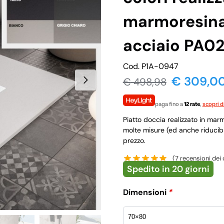
marmoresina 
acciaio PA0
Cod. P1A-0947
€ 309,0
€
498,98
paga fino a
12 rate
,
scopri d
Piatto doccia realizzato in marm
molte misure (ed anche riducibile
prezzo.
(
7
recensioni dei c
Spedito in 20 giorni
Dimensioni
*