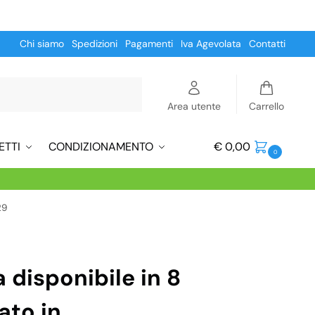
Chi siamo
Spedizioni
Pagamenti
Iva Agevolata
Contatti
Cerca
Area utente
Carrello
ETTI
CONDIZIONAMENTO
€
0,00
0
29
 disponibile in 8
zato in