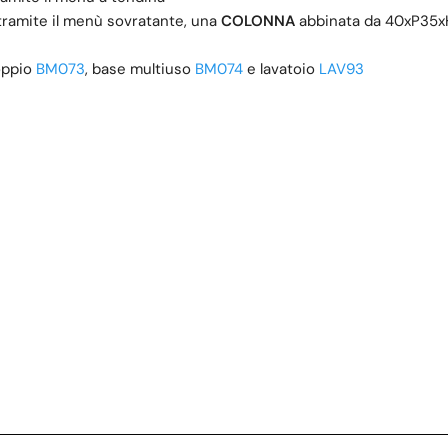
tramite il menù sovratante, una
COLONNA
abbinata da 40xP35xH1
oppio
BM073
, base multiuso
BM074
e lavatoio
LAV93