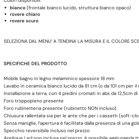
Colori disponibili:
bianco
(frontale bianco lucido, struttura bianco opaco)
rovere chiaro
rovere scuro
SELEZIONA DAL MENU’ A TENDINA LA MISURA E IL COLORE SC
SPECIFICHE DEL PRODOTTO
Mobile bagno in legno melaminico spessore 18 mm
Lavabo in ceramica bianco lucido da 81 cm (o da 101 cm per i
Installazione a terra, con 4 piedini cromati in abs da 12,5cm di
Foro troppopieno presente
Foro rubinetteria presente (rubinetto NON incluso)
Chiusura rallentata sia per le ante che per i cassetti (soft-cl
Senza maniglie, l’apertura è facilitata dalla presenza di una gol
Specchio reversibile incluso nel prezzo
Applique Led non inclusa nel prezzo, è possibile aggiungerla t