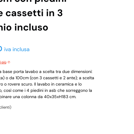
 cassetti in 3
hio incluso
0
iva inclusa
i più
base porta lavabo a scelta tra due dimensioni:
a) o da 100cm (con 3 cassetti e 2 ante); a scelta
ro o rovere scuro. Il lavabo in ceramica e lo
o, così come i 4 piedini in asb che sorreggono la
e abbinare una colonna da 40x35xH183 cm.
lienti)