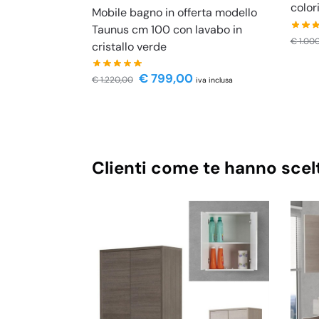
color
Mobile bagno in offerta modello
Taunus cm 100 con lavabo in
€
1.00
cristallo verde
€
799,00
€
1.220,00
iva inclusa
Clienti come te hanno scel