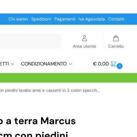
Chi siamo
Spedizioni
Pagamenti
Iva Agevolata
Contatti
Cerca
Area utente
Carrello
ETTI
CONDIZIONAMENTO
€
0,00
0
ini lavabo ante e cassetti in 3 colori specchio incluso
 a terra Marcus
cm con piedini