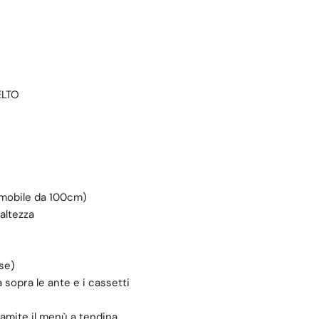
ELTO
l mobile da 100cm)
 altezza
ose)
a sopra le ante e i cassetti
ramite il menù a tendina