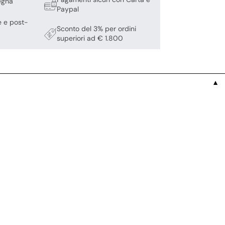
egna
Paypal
e e post-
Sconto del 3% per ordini
superiori ad € 1.800
▼