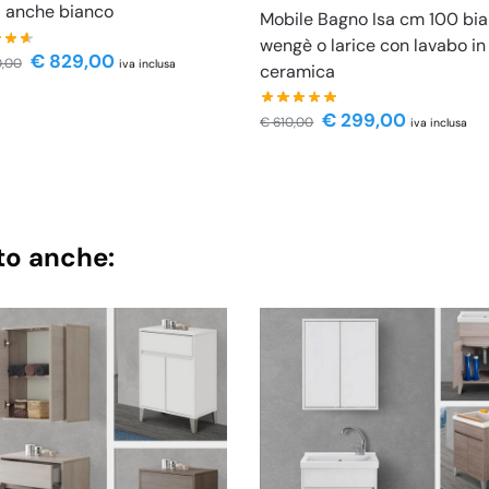
i anche bianco
Mobile Bagno Isa cm 100 bi
wengè o larice con lavabo in
€
829,00
0,00
iva inclusa
ceramica
€
299,00
€
610,00
iva inclusa
to anche: