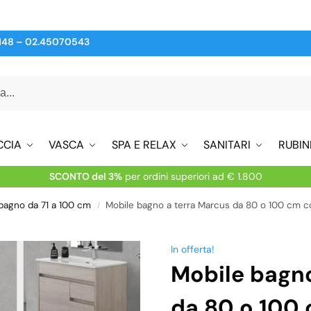
148
–
02.45070543
CCIA
VASCA
SPA E RELAX
SANITARI
RUBIN
SCONTO del 3%
per ordini superiori ad € 1.800
 bagno da 71 a 100 cm
Mobile bagno a terra Marcus da 80 o 100 cm con pied
/
In offerta!
Mobile bagno
da 80 o 100 