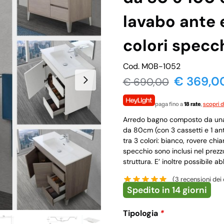
lavabo ante e
colori specc
Cod. M0B-1052
€ 369,0
€
690,00
paga fino a
18 rate
,
scopri d
Arredo bagno composto da una 
da 80cm (con 3 cassetti e 1 ant
tra 3 colori: bianco, rovere chia
specchio sono inclusi nel prezz
struttura. E’ inoltre possibil
(
3
recensioni dei c
Spedito in 14 giorni
Tipologia
*