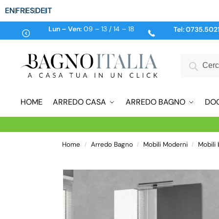
EN
FR
ES
DE
IT
Lun – Ven:
09 – 13 / 14 – 18
Tel:
0735.502
HOME
ARREDO CASA
ARREDO BAGNO
DO
Home
Arredo Bagno
Mobili Moderni
Mobili
/
/
/