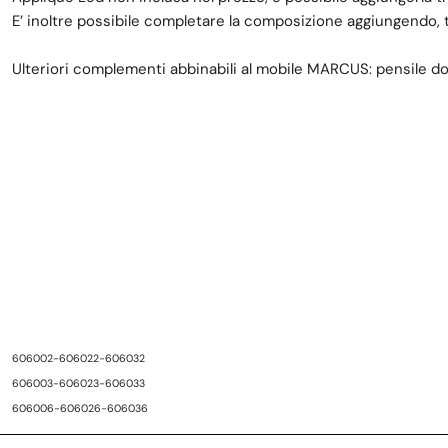
E’ inoltre possibile completare la composizione aggiungendo, 
Ulteriori complementi abbinabili al mobile MARCUS: pensile d
606002-606022-606032
606003-606023-606033
606006-606026-606036