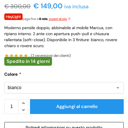
€ 149,00
€
300,00
iva inclusa
paga fino a
6 rate
,
scopri di più
Moderno pensile doppio, abbinabile al mobile Marcus, con
ripiano interno. 2 ante con apertura push-pull e chiusura
rallentata (soft-close). Disponibile in 3 finiture: bianco, rovere
chiaro o rovere scuro.
(
2
recensioni dei clienti)
Spedito in 14 giorni
Colore
*
Aggiungi al carrello
Richiedi informazioni su questo prodotto