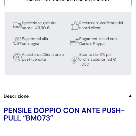
Spedizione gratuita
Recensioni Verificate dei
sopra i 49,90 €
nostri clienti
Pagamenti alla
Pagamenti sicuri con
consegna
Carta e Paypal
Assistenza Clienti pre e
Sconto del 3% per
post-vendita
ordini superiori ad €
1.800
Descrizione
▼
PENSILE DOPPIO CON ANTE PUSH-
PULL “BM073”