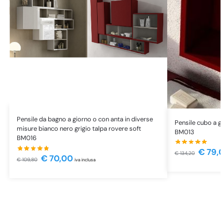
Pensile da bagno a giorno o con anta in diverse
Pensile cubo a g
misure bianco nero grigio talpa rovere soft
BM013
BM016
€
79,
€
134,20
€
70,00
€
109,80
iva inclusa