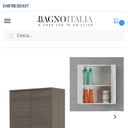
EN
FR
ES
DE
IT
0
Cerca
SCONTO del 3%
per ordini superiori ad € 1.800
Home
Arredo Bagno
Complementi Moderni
Pensile con doppia anta da 60x30xH72 cm bianco rovere chiaro o rovere scuro BM073
/
/
/