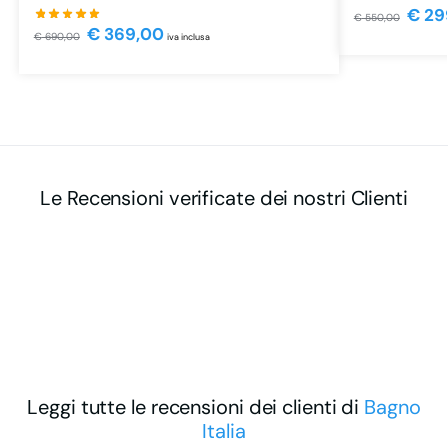
€
29
€
550,00
€
369,00
€
690,00
iva inclusa
Le Recensioni verificate dei nostri Clienti
Leggi tutte le recensioni dei clienti di
Bagno
Italia