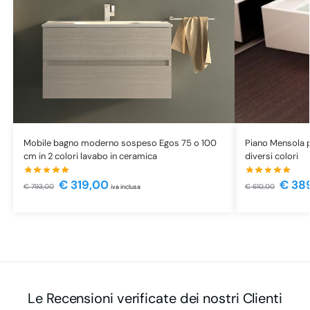
Mobile bagno moderno sospeso Egos 75 o 100
Piano Mensola p
cm in 2 colori lavabo in ceramica
diversi colori
€
319,00
€
38
€
793,00
€
610,00
iva inclusa
Le Recensioni verificate dei nostri Clienti