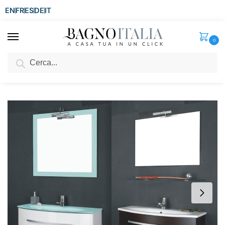
EN
FR
ES
DE
IT
0
Cerca
SCONTO del 3%
per ordini superiori ad € 1.800
Home
Arredo Bagno
Mobili Moderni
Mobili bagno da 71 a 100 cm
/
/
/