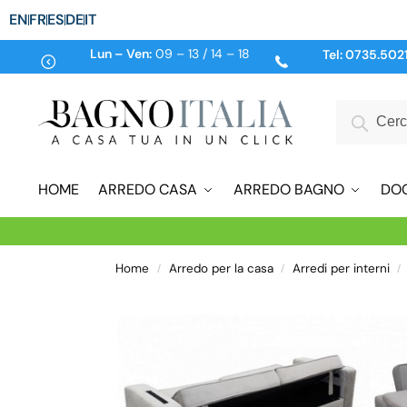
EN
FR
ES
DE
IT
Lun – Ven:
09 – 13 / 14 – 18
Tel:
0735.502
HOME
ARREDO CASA
ARREDO BAGNO
DO
Home
Arredo per la casa
Arredi per interni
/
/
/