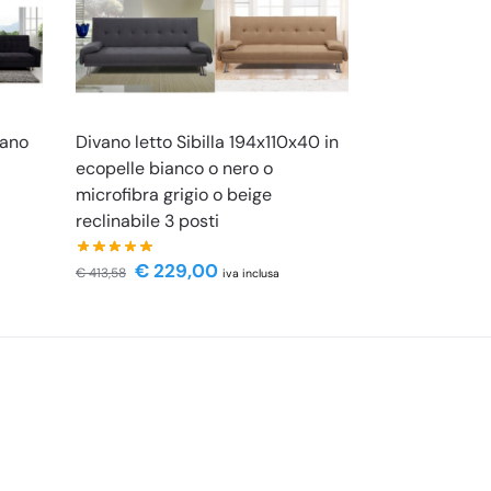
vano
Divano letto Sibilla 194x110x40 in
ecopelle bianco o nero o
microfibra grigio o beige
reclinabile 3 posti
€
229,00
€
413,58
iva inclusa