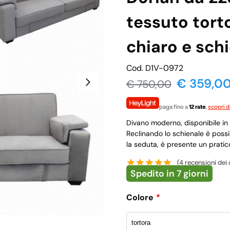
tessuto torto
chiaro e schi
Cod. D1V-0972
€ 359,0
€
750,00
paga fino a
12 rate
,
scopri d
Divano moderno, disponibile in 
Reclinando lo schienale è possib
la seduta, è presente un pratic
(
4
recensioni dei c
Spedito in 7 giorni
Colore
*