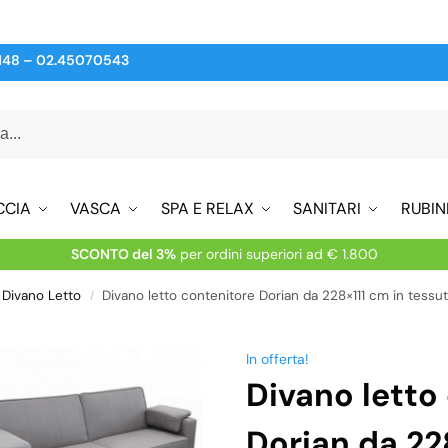
148
–
02.45070543
CCIA
VASCA
SPA E RELAX
SANITARI
RUBIN
SCONTO del 3%
per ordini superiori ad € 1.800
Divano Letto
Divano letto contenitore Dorian da 228×111 cm in tessuto
/
In offerta!
Divano letto
Dorian da 22