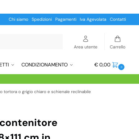
Chi siamo
Spedizioni
Pagamenti
Iva Agevolata
Contatti
Cerca
Area utente
Carrello
ETTI
CONDIZIONAMENTO
€
0,00
0
 tortora o grigio chiaro e schienale reclinabile
 contenitore
8×111 cm in