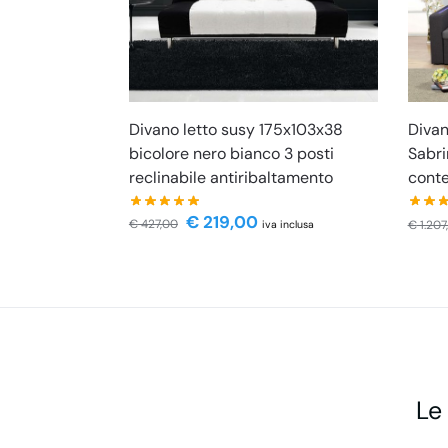
Divano letto susy 175x103x38
Divan
bicolore nero bianco 3 posti
Sabri
reclinabile antiribaltamento
conte
€
219,00
€
427,00
€
1.207
iva inclusa
Le