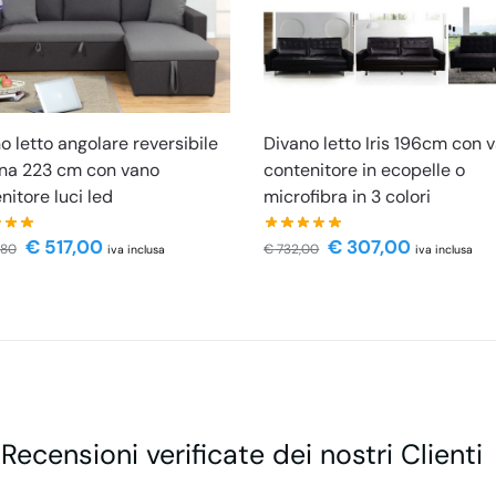
o letto angolare reversibile
Divano letto Iris 196cm con 
na 223 cm con vano
contenitore in ecopelle o
nitore luci led
microfibra in 3 colori
€
517,00
€
307,00
,80
€
732,00
iva inclusa
iva inclusa
 Recensioni verificate dei nostri Clienti