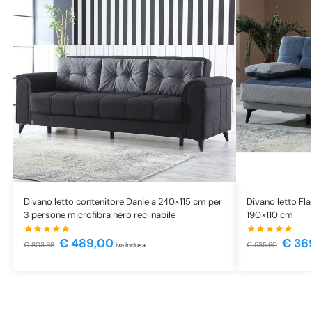
Divano letto contenitore Daniela 240×115 cm per
Divano letto Flav
3 persone microfibra nero reclinabile
190×110 cm
€
489,00
€
36
€
803,98
€
585,60
iva inclusa