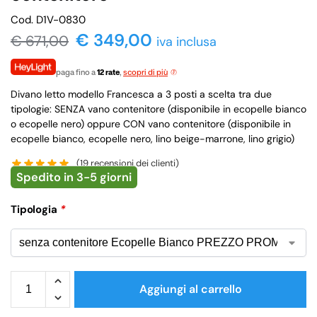
Cod. D1V-0830
€ 349,00
€
671,00
iva inclusa
paga fino a
12 rate
,
scopri di più
Divano letto modello Francesca a 3 posti a scelta tra due
tipologie: SENZA vano contenitore (disponibile in ecopelle bianco
o ecopelle nero) oppure CON vano contenitore (disponibile in
ecopelle bianco, ecopelle nero, lino beige-marrone, lino grigio)
(
19
recensioni dei clienti)
Spedito in 3-5 giorni
Tipologia
*
Aggiungi al carrello