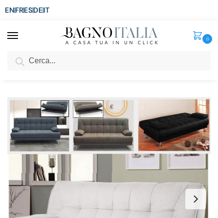
EN
FR
ES
DE
IT
0
Cerca
SCONTO del 3%
per ordini superiori ad € 1.800
Home
Arredo per la casa
Arredi per interni
Divano Letto
Divano letto Francesca 188 cm 3 posti disponibile in 4 colori ecopelle o lino con o senza contenitore
/
/
/
/