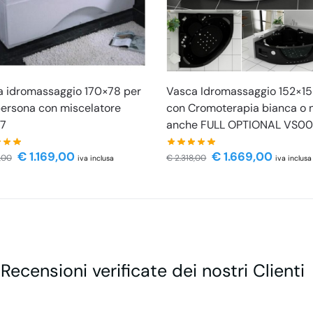
 idromassaggio 170×78 per
Vasca Idromassaggio 152×1
ersona con miscelatore
con Cromoterapia bianca o 
7
anche FULL OPTIONAL VS0
€
1.169,00
€
1.669,00
,00
€
2.318,00
iva inclusa
iva inclusa
 Recensioni verificate dei nostri Clienti