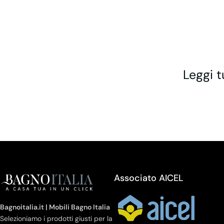
Leggi t
Associato AICEL
Bagnoitalia.it | Mobili Bagno Italia
Selezioniamo i prodotti giusti per la