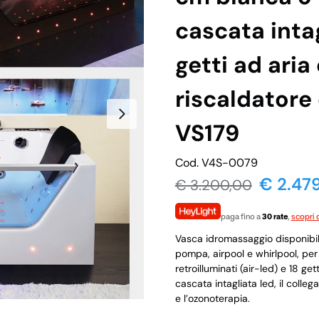
cascata inta
getti ad aria
riscaldatore
VS179
Cod. V4S-0079
€ 2.47
€
3.200,00
paga fino a
30 rate
,
scopri d
Vasca idromassaggio disponibile 
pompa, airpool e whirlpool, per u
retroilluminati (air-led) e 18 ge
cascata intagliata led, il colle
e l’ozonoterapia.