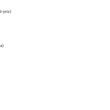
d-jets)
ca)