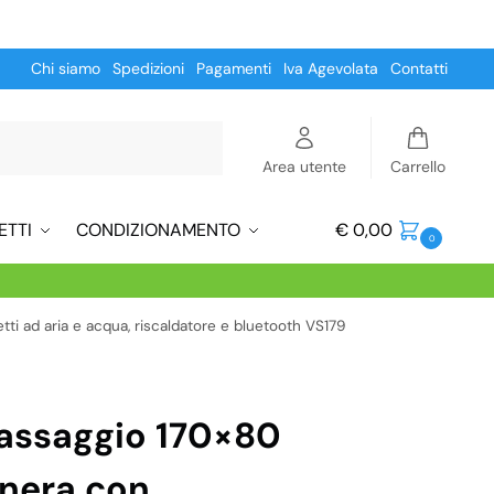
Chi siamo
Spedizioni
Pagamenti
Iva Agevolata
Contatti
Cerca
Area utente
Carrello
ETTI
CONDIZIONAMENTO
€
0,00
0
ti ad aria e acqua, riscaldatore e bluetooth VS179
assaggio 170×80
 nera con