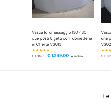
Vasca Idromassaggio 130×130
Vasca
due posti 8 getti con rubinetteria
una p
in Offerta VS013
VS02
€
1.249,00
€
1.584,78
€
1.952
iva inclusa
Le