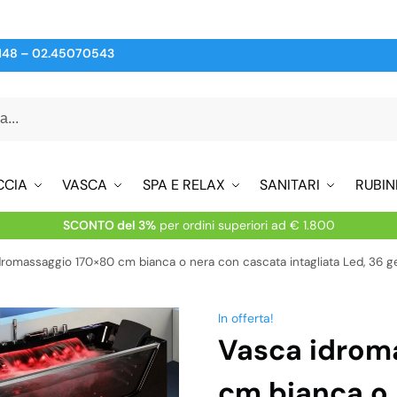
148
–
02.45070543
CCIA
VASCA
SPA E RELAX
SANITARI
RUBIN
SCONTO del 3%
per ordini superiori ad € 1.800
romassaggio 170×80 cm bianca o nera con cascata intagliata Led, 36 get
In offerta!
Vasca idrom
cm bianca o