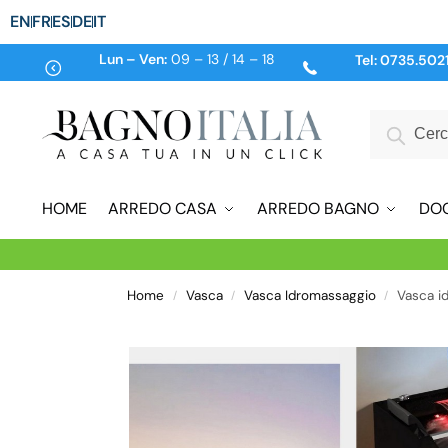
EN
FR
ES
DE
IT
Lun – Ven:
09 – 13 / 14 – 18
Tel:
0735.502
HOME
ARREDO CASA
ARREDO BAGNO
DO
Home
Vasca
Vasca Idromassaggio
Vasca id
/
/
/