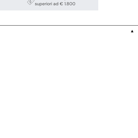
superiori ad € 1.800
▼