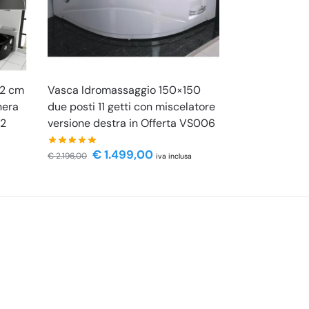
52 cm
Vasca Idromassaggio 150×150
nera
due posti 11 getti con miscelatore
02
versione destra in Offerta VS006
€
1.499,00
€
2.196,00
iva inclusa