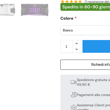
(
1
recensione del 
Spedito in 60-90 giorn
Colore
*
Richiedi in
Spedizione gratuita s
49,90 €
Pagamenti alla cons
Assistenza Clienti pr
vendita