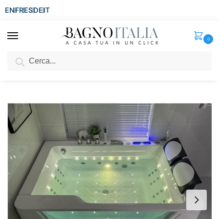
EN
FR
ES
DE
IT
0
Cerca
SCONTO del 3%
per ordini superiori ad € 1.800
Home
Vasca
Vasca Idromassaggio
Vasca idromassaggio 170×120 cm 50 getti ad aria e acqua riscaldatore luci led VS170
/
/
/