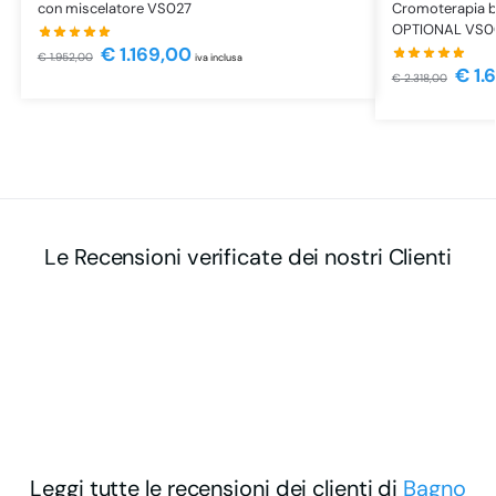
con miscelatore VS027
Cromoterapia b
OPTIONAL VS0
€
1.169,00
€
1.952,00
iva inclusa
€
1.
€
2.318,00
Le Recensioni verificate dei nostri Clienti
Leggi tutte le recensioni dei clienti di
Bagno