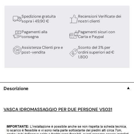
Spedizione gratuita
Recensioni Verificate dei
sopra i 49,90 €
nostri clienti
Pagamenti alla
Pagamenti sicuri con
consegna
Carta e Paypal
Assistenza Clienti pre e
Sconto del 3% per
post-vendita
ordini superiori ad €
1.800
Descrizione
▼
VASCA IDROMASSAGGIO PER DUE PERSONE VS031