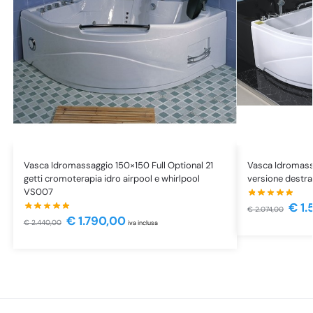
Vasca Idromassaggio 150×150 Full Optional 21
Vasca Idromass
getti cromoterapia idro airpool e whirlpool
versione destr
VS007
€
1.
€
2.074,00
€
1.790,00
€
2.440,00
iva inclusa