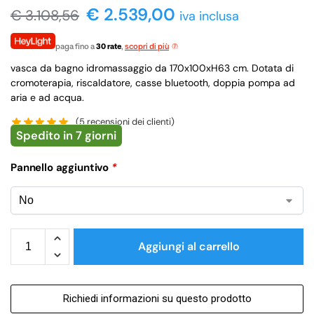
€ 2.539,00
€
3.108,56
iva inclusa
paga fino a
30 rate
,
scopri di più
vasca da bagno idromassaggio da 170x100xH63 cm. Dotata di
cromoterapia, riscaldatore, casse bluetooth, doppia pompa ad
aria e ad acqua.
(
5
recensioni dei clienti)
Spedito in 7 giorni
Pannello aggiuntivo
*
Aggiungi al carrello
Richiedi informazioni su questo prodotto