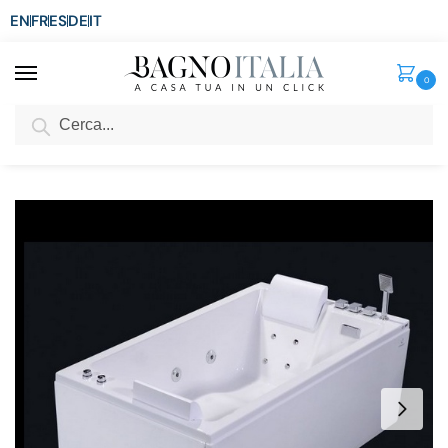
EN
FR
ES
DE
IT
0
Cerca
SCONTO del 3%
per ordini superiori ad € 1.800
Home
Vasca
Vasca Idromassaggio
Vasca idromassaggio 170×100 cm con 34 getti riscaldatore pompa airpool e whirlpool VS031
/
/
/