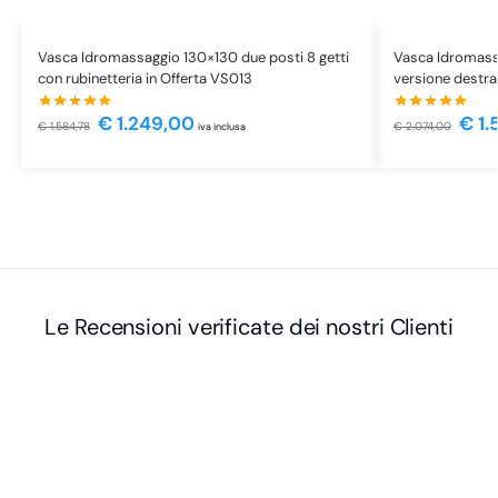
Vasca Idromassaggio 130×130 due posti 8 getti
Vasca Idromass
con rubinetteria in Offerta VS013
versione destr
€
1.249,00
€
1.
€
1.584,78
€
2.074,00
iva inclusa
Le Recensioni verificate dei nostri Clienti