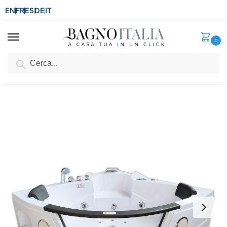
EN
FR
ES
DE
IT
0
Cerca
SCONTO del 3%
per ordini superiori ad € 1.800
Home
Vasca
Vasca Idromassaggio
Vasca Idromassaggio 140×140 135×135 nuovo modello 2 Posti VS032
/
/
/