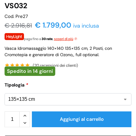
VS032
Cod. Pre27
€ 1.799,00
€
2.916,81
iva inclusa
paga fino a
30 rate
,
scopri di più
Vasca Idromassaggio 140×140 135×135 cm, 2 Posti, con
Cromotepia e generatore di Ozono,, full optional.
(
20
recensioni dei clienti)
Spedito in 14 giorni
Tipologia
*
Aggiungi al carrello