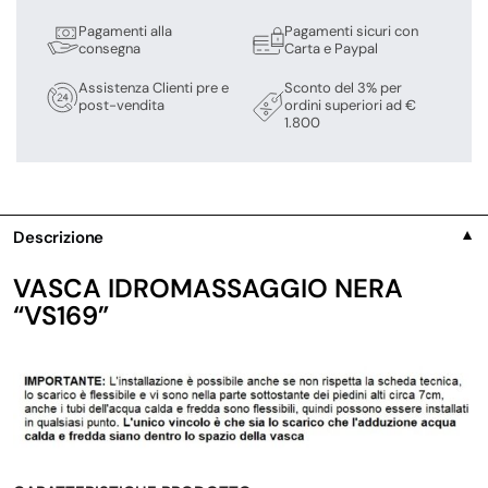
Pagamenti alla
Pagamenti sicuri con
consegna
Carta e Paypal
Assistenza Clienti pre e
Sconto del 3% per
post-vendita
ordini superiori ad €
1.800
Descrizione
▼
VASCA IDROMASSAGGIO NERA
“VS169”