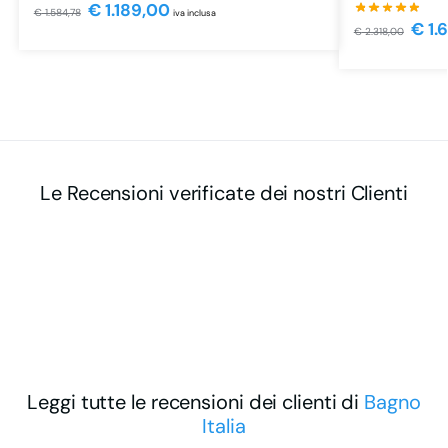
€
1.189,00
€
1.584,78
iva inclusa
€
1.
€
2.318,00
Le Recensioni verificate dei nostri Clienti
Leggi tutte le recensioni dei clienti di
Bagno
Italia