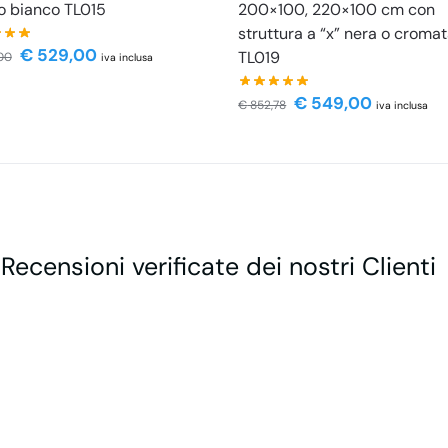
o bianco TL015
200×100, 220×100 cm con
struttura a “x” nera o croma
€
529,00
TL019
00
iva inclusa
€
549,00
€
852,78
iva inclusa
 Recensioni verificate dei nostri Clienti