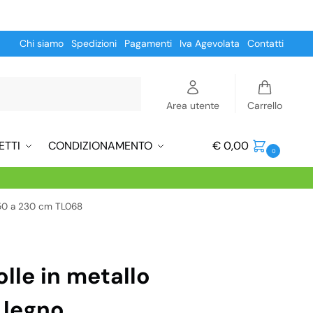
Chi siamo
Spedizioni
Pagamenti
Iva Agevolata
Contatti
Cerca
Area utente
Carrello
ETTI
CONDIZIONAMENTO
€
0,00
0
a 50 a 230 cm TL068
lle in metallo
 legno