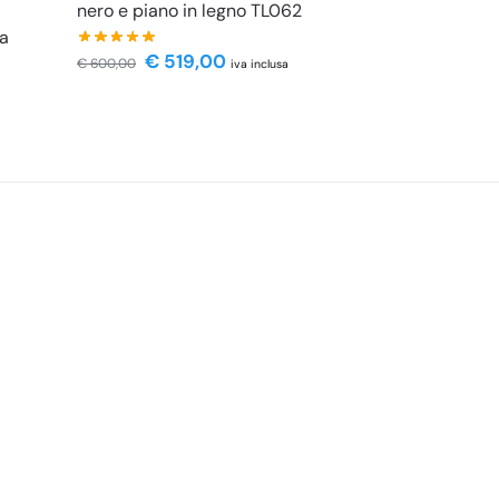
nero e piano in legno TL062
ta
€
519,00
€
600,00
iva inclusa