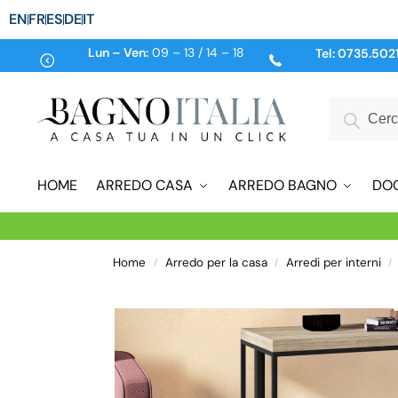
EN
FR
ES
DE
IT
Lun – Ven:
09 – 13 / 14 – 18
Tel:
0735.502
HOME
ARREDO CASA
ARREDO BAGNO
DO
Home
Arredo per la casa
Arredi per interni
/
/
/