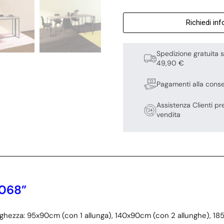
Richiedi in
Spedizione gratuita s
49,90 €
Pagamenti alla cons
Assistenza Clienti pr
vendita
068”
nghezza: 95x90cm (con 1 allunga), 140x90cm (con 2 allunghe), 1