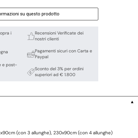
formazioni su questo prodotto
opra i
Recensioni Verificate dei
nostri clienti
Pagamenti sicuri con Carta e
egna
Paypal
e e post-
Sconto del 3% per ordini
superiori ad € 1.800
▼
85x90cm (con 3 allunghe), 230x90cm (con 4 allunghe)