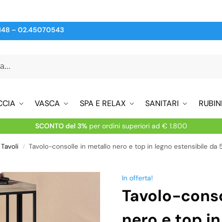
148
–
02.45070543
CCIA
VASCA
SPA E RELAX
SANITARI
RUBIN
SCONTO del 3%
per ordini superiori ad € 1.800
Tavoli
Tavolo-consolle in metallo nero e top in legno estensibile d
/
In offerta!
Tavolo-conso
nero e top in