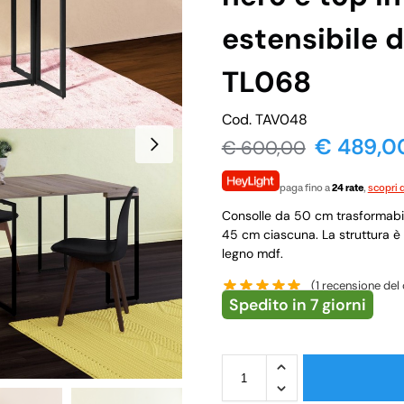
estensibile 
TL068
Cod. TAV048
€
489,0
€
600,00
paga fino a
24 rate
,
scopri d
Consolle da 50 cm trasformabil
45 cm ciascuna. La struttura è r
legno mdf.
(
1
recensione del 
Spedito in 7 giorni