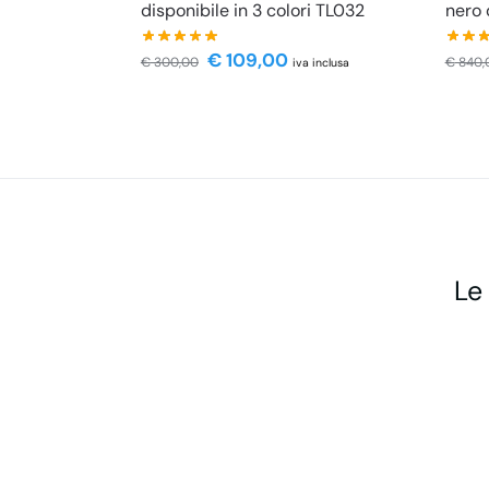
disponibile in 3 colori TL032
nero 
€
109,00
€
300,00
€
840,
iva inclusa
Le