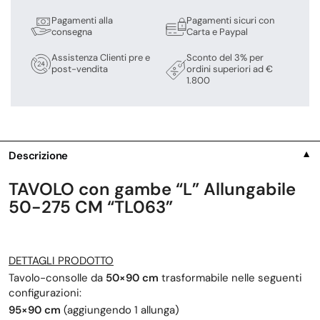
Pagamenti alla
Pagamenti sicuri con
consegna
Carta e Paypal
Assistenza Clienti pre e
Sconto del 3% per
post-vendita
ordini superiori ad €
1.800
Descrizione
▼
TAVOLO con gambe “L” Allungabile
50-275 CM “TL063”
DETTAGLI PRODOTTO
Tavolo-consolle da
50×90 cm
trasformabile nelle seguenti
configurazioni:
95×90 cm
(aggiungendo 1 allunga)