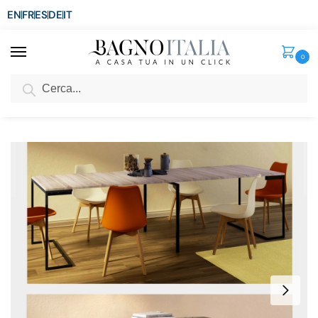
EN
FR
ES
DE
IT
0
Cerca
SCONTO del 3%
per ordini superiori ad € 1.800
Home
Arredo per la casa
Arredi per interni
Tavoli
Tavolo-consolle con gambe a L in metallo e piano in legno allungabile da 50 a 275 cm TL063
/
/
/
/