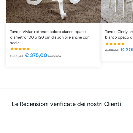
Tavolo Vivian rotondo colore bianco opaco
Tavolo Cindy ar
diametro 100 o 120 cm disponibile anche con
bianco opaco di
sedie
€
30
€
488,00
€
375,00
€
573,40
iva inclusa
Le Recensioni verificate dei nostri Clienti