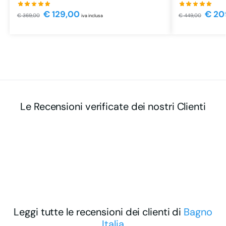
€
129,00
€
20
€
369,00
€
449,00
iva inclusa
Le Recensioni verificate dei nostri Clienti
Leggi tutte le recensioni dei clienti di
Bagno
Italia