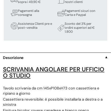
sopra i 49,90 €
nostri clienti
Pagamenti alla
Pagamenti sicuri con
consegna
Carta e Paypal
Assistenza Clienti pre e
Sconto del 3% per
post-vendita
ordini superiori ad €
1.800
Descrizione
▼
SCRIVANIA ANGOLARE PER UFFICIO
O STUDIO
Tavolo scrivania da cm 145xP108xH73 con cassettiera e
ripiano a giorno
Cassettiera reversibile: è possibile installarla a destra o a
sinistra
Finitura bicolor: rovere canadese e bianco opaco