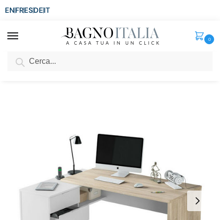
EN
FR
ES
DE
IT
0
Cerca
SCONTO del 3%
per ordini superiori ad € 1.800
Home
Arredo per la casa
Arredi per interni
Scrivanie
Scrivania per ufficio ad angolo nella misura 145X108X73 cm con 3 cassetti nel colore bianco e rovere TL029
/
/
/
/